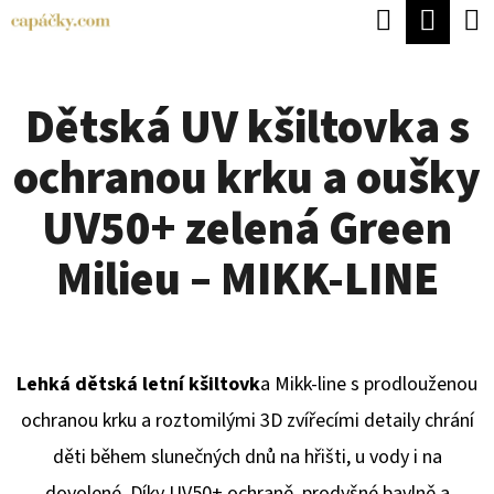
K
Hledat
Náku
Přejít
O
Zpět
Zpět
na
koší
Š
obsah
Dětská UV kšiltovka s
Í
C
K
ochranou krku a oušky
O
P
UV50+ zelená Green
O
Milieu – MIKK-LINE
T
Ř
E
Lehká dětská letní kšiltovk
a Mikk-line s prodlouženou
B
ochranou krku a roztomilými 3D zvířecími detaily chrání
U
děti během slunečných dnů na hřišti, u vody i na
J
dovolené. Díky UV50+ ochraně, prodyšné bavlně a