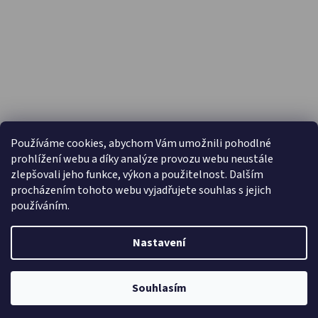
PŘIJÍMÁME ONLINE PLATBY
Používáme cookies, abychom Vám umožnili pohodlné
prohlížení webu a díky analýze provozu webu neustále
zlepšovali jeho funkce, výkon a použitelnost. Dalším
procházením tohoto webu vyjadřujete souhlas s jejich
používáním.
Nastavení
Vytvořil Shoptet
Copyright 2026
Capáčky.com
. Všechna práva vyhrazena.
Souhlasím
Upravit nastavení cookies