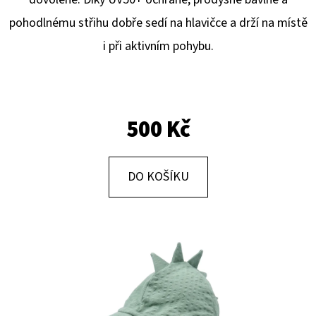
E
pohodlnému střihu dobře sedí na hlavičce a drží na místě
T
i při aktivním pohybu.
E
N
A
J
500 Kč
Í
T
DO KOŠÍKU
?
HLEDAT