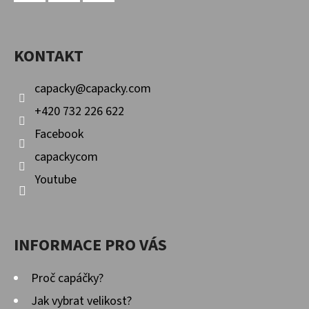
P
Facebook
Instagram
YouTube
A
KONTAKT
T
Í
capacky
@
capacky.com
+420 732 226 622
Facebook
capackycom
Youtube
INFORMACE PRO VÁS
Proč capáčky?
Jak vybrat velikost?