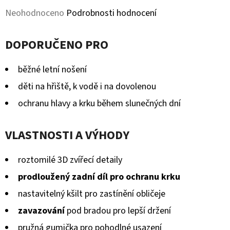
MICROFLEECEM
Průměrné
ČERNÉ
Neohodnoceno
Podrobnosti hodnocení
hodnocení
380
Kč
DOPORUČENO PRO
produktu
Původně:
430
je
Kč
běžné letní nošení
0,0
děti na hřiště, k vodě i na dovolenou
z
ochranu hlavy a krku během slunečných dní
5
hvězdiček.
VLASTNOSTI A VÝHODY
roztomilé 3D zvířecí detaily
prodloužený zadní díl pro ochranu krku
nastavitelný kšilt pro zastínění obličeje
zavazování
pod bradou pro lepší držení
pružná gumička pro pohodlné usazení