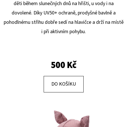
E
děti během slunečných dnů na hřišti, u vody i na
T
dovolené. Díky UV50+ ochraně, prodyšné bavlně a
E
pohodlnému střihu dobře sedí na hlavičce a drží na místě
N
i při aktivním pohybu.
A
J
Í
500 Kč
T
?
DO KOŠÍKU
HLEDAT