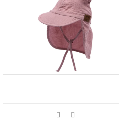
D
O
P
O
R
U
Č
U
J
E
M
E
KOŽENÉ
CAPÁČKY
Facebook
Twitter
S