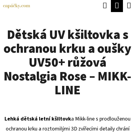
K
Hledat
Náku
Přejít
O
Zpět
Zpět
na
koší
Š
obsah
Dětská UV kšiltovka s
Í
C
K
ochranou krku a oušky
O
P
UV50+ růžová
O
Nostalgia Rose – MIKK-
T
Ř
LINE
E
B
U
Lehká dětská letní kšiltovk
a Mikk-line s prodlouženou
J
ochranou krku a roztomilými 3D zvířecími detaily chrání