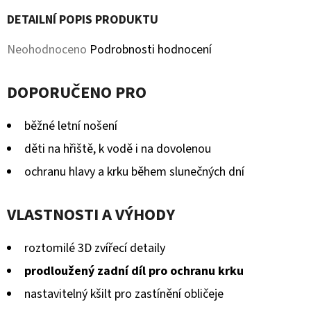
KOŽENOU
PODRÁŽKOU
DETAILNÍ POPIS PRODUKTU
MAŠLIČKA
RŮŽOVÁ
Průměrné
Neohodnoceno
Podrobnosti hodnocení
CAROZOO
hodnocení
410
Kč
DOPORUČENO PRO
produktu
je
běžné letní nošení
0,0
děti na hřiště, k vodě i na dovolenou
z
ochranu hlavy a krku během slunečných dní
5
hvězdiček.
VLASTNOSTI A VÝHODY
roztomilé 3D zvířecí detaily
prodloužený zadní díl pro ochranu krku
nastavitelný kšilt pro zastínění obličeje