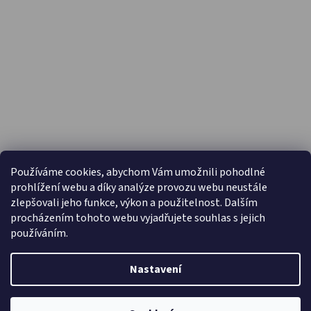
PŘIJÍMÁME ONLINE PLATBY
Používáme cookies, abychom Vám umožnili pohodlné
prohlížení webu a díky analýze provozu webu neustále
zlepšovali jeho funkce, výkon a použitelnost. Dalším
procházením tohoto webu vyjadřujete souhlas s jejich
používáním.
Nastavení
Vytvořil Shoptet
Copyright 2026
Capáčky.com
. Všechna práva vyhrazena.