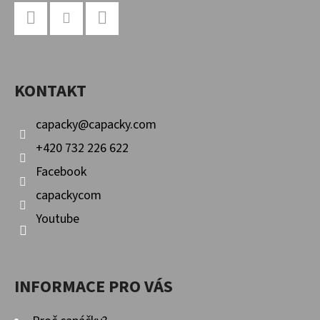
Z
Á
P
Facebook
Instagram
YouTube
A
KONTAKT
T
Í
capacky
@
capacky.com
+420 732 226 622
Facebook
capackycom
Youtube
INFORMACE PRO VÁS