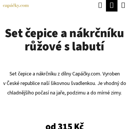
K
Hledat
Náku
Přejít
O
Zpět
Zpět
na
koší
Š
obsah
Set čepice a nákrčníku
Í
C
K
růžové s labutí
O
P
O
T
Set čepice a nákrčníku z dílny Capáčky.com. Vyroben
Ř
v České republice naší šikovnou švadlenkou. Je
vhodný do
E
chladnějšího počasí na jaře, podzimu a do mírné zimy.
B
U
J
od
315 Kč