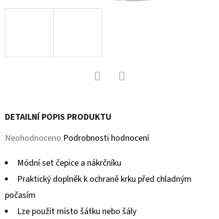
D
O
P
O
R
U
Facebook
Twitter
Č
U
DETAILNÍ POPIS PRODUKTU
J
E
Průměrné
Neohodnoceno
Podrobnosti hodnocení
M
hodnocení
E
Módní set čepice a nákrčníku
produktu
Praktický doplněk k ochraně krku před chladným
je
počasím
KOŽENÉ
0,0
CAPÁČKY
Lze použít místo šátku nebo šály
S
z