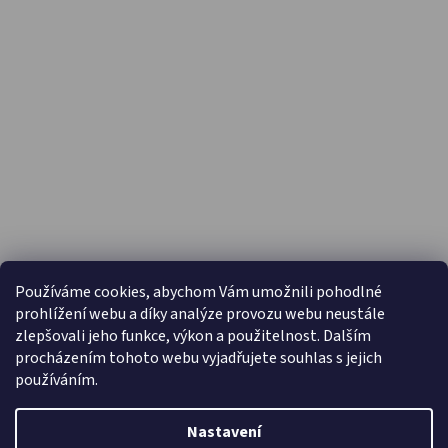
PŘIJÍMÁME ONLINE PLATBY
Používáme cookies, abychom Vám umožnili pohodlné
prohlížení webu a díky analýze provozu webu neustále
zlepšovali jeho funkce, výkon a použitelnost. Dalším
procházením tohoto webu vyjadřujete souhlas s jejich
používáním.
Nastavení
Vytvořil Shoptet