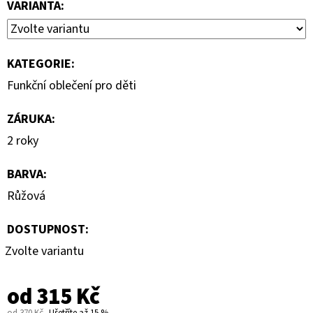
VARIANTA:
KATEGORIE
:
Funkční oblečení pro děti
ZÁRUKA
:
2 roky
BARVA
:
Růžová
DOSTUPNOST:
Zvolte variantu
od
315 Kč
od 370 Kč
Ušetříte až 15 %