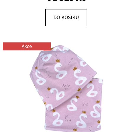
E
T
DO KOŠÍKU
E
N
A
Akce
J
Í
T
?
HLEDAT