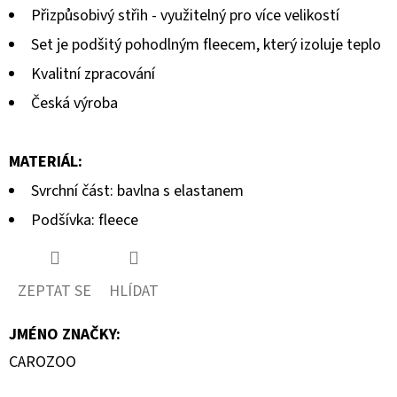
KOŽENOU
Přizpůsobivý střih - využitelný pro více velikostí
PODRÁŽKOU
5
BERUŠKA
Set je podšitý pohodlným fleecem, který izoluje teplo
A
hvězdiček.
KOPRETINA
Kvalitní zpracování
CAROZOO
Česká výroba
410
Kč
MATERIÁL:
Svrchní část: bavlna s elastanem
Podšívka: fleece
ZEPTAT SE
HLÍDAT
JMÉNO ZNAČKY
:
CAROZOO