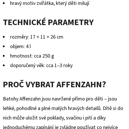
hravý motiv zvířátka, který děti milují
TECHNICKÉ PARAMETRY
rozměry: 17 × 11 × 26 cm
objem: 4 l
hmotnost: cca 250 g
doporučený věk: cca 1–3 roky
PROČ VYBRAT AFFENZAHN?
Batohy Affenzahn jsou navržené přímo pro děti – jsou
lehké, pohodlné a plné malých hravých detailů. Dítě si do
nich může uložit své poklady, svačinu i pití a díky
jednoduchému zapínání je zvládne používat co nejvíce