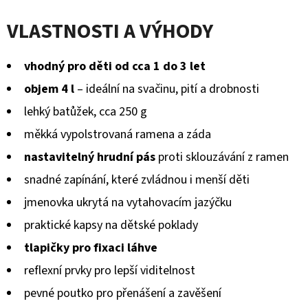
KOŽENOU
hodnocení
PODRÁŽKOU
VLASTNOSTI A VÝHODY
BERUŠKA
produktu
A
KOPRETINA
je
CAROZOO
vhodný pro děti od cca 1 do 3 let
0,0
410
objem 4 l
– ideální na svačinu, pití a drobnosti
z
Kč
lehký batůžek, cca 250 g
5
měkká vypolstrovaná ramena a záda
hvězdiček.
nastavitelný hrudní pás
proti sklouzávání z ramen
snadné zapínání, které zvládnou i menší děti
jmenovka ukrytá na vytahovacím jazýčku
praktické kapsy na dětské poklady
tlapičky pro fixaci láhve
reflexní prvky pro lepší viditelnost
pevné poutko pro přenášení a zavěšení