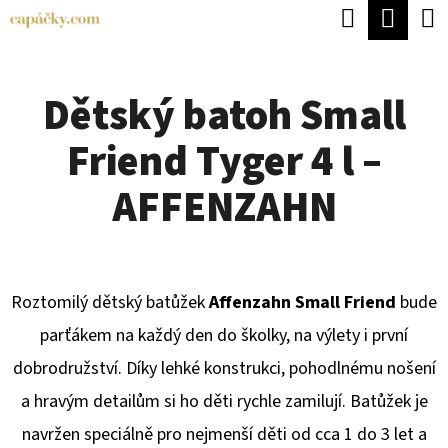
K
Hledat
Náku
Přejít
O
Zpět
Zpět
na
koší
Š
obsah
Dětský batoh Small
Í
C
K
Friend Tyger 4 l –
O
P
AFFENZAHN
O
T
Ř
Roztomilý dětský batůžek
Affenzahn Small Friend
bude
E
parťákem na každý den do školky, na výlety i první
B
dobrodružství. Díky lehké konstrukci, pohodlnému nošení
U
a hravým detailům si ho děti rychle zamilují. Batůžek je
J
navržen speciálně pro nejmenší děti od cca 1 do 3 let a