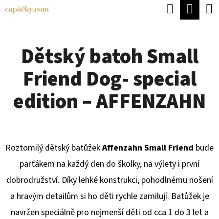
K
Hledat
Náku
Přejít
O
Zpět
Zpět
na
koší
Š
obsah
Dětský batoh Small
Í
C
K
Friend Dog- special
O
P
edition – AFFENZAHN
O
T
Ř
Roztomilý dětský batůžek
Affenzahn Small Friend
bude
E
parťákem na každý den do školky, na výlety i první
B
dobrodružství. Díky lehké konstrukci, pohodlnému nošení
U
a hravým detailům si ho děti rychle zamilují. Batůžek je
J
navržen speciálně pro nejmenší děti od cca 1 do 3 let a