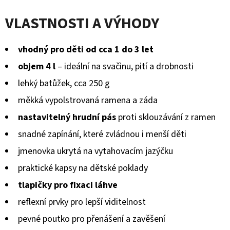
KOŽENOU
hodnocení
PODRÁŽKOU
VLASTNOSTI A VÝHODY
ŠTĚNĚ
produktu
HNĚDÁ
CAROZOO
je
vhodný pro děti od cca 1 do 3 let
410
0,0
Kč
objem 4 l
– ideální na svačinu, pití a drobnosti
z
lehký batůžek, cca 250 g
5
měkká vypolstrovaná ramena a záda
hvězdiček.
nastavitelný hrudní pás
proti sklouzávání z ramen
snadné zapínání, které zvládnou i menší děti
jmenovka ukrytá na vytahovacím jazýčku
praktické kapsy na dětské poklady
tlapičky pro fixaci láhve
reflexní prvky pro lepší viditelnost
pevné poutko pro přenášení a zavěšení