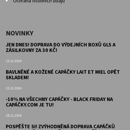
Ochrana osobních údajů
NOVINKY
JEN DNES! DOPRAVA DO VÝDEJNÍCH BOXŮ GLS A
ZÁSILKOVNY ZA 30 KČ!
15.12.2024
BAVLNĚNÉ A KOŽENÉ CAPÁČKY LAIT ET MIEL OPĚT
SKLADEM!
15.12.2024
-10% NA VŠECHNY CAPÁČKY - BLACK FRIDAY NA
CAPÁČKY.COM JE TU!
28.11.2024
POSPĚŠTE SI! ZVÝHODNĚNÁ DOPRAVA CAPÁČKŮ