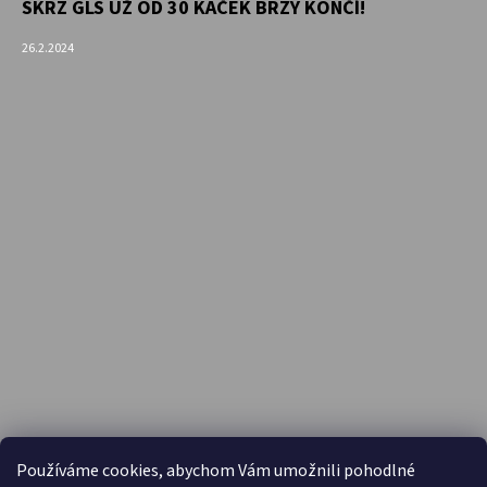
SKRZ GLS UŽ OD 30 KAČEK BRZY KONČÍ!
26.2.2024
PŘIJÍMÁME ONLINE PLATBY
Používáme cookies, abychom Vám umožnili pohodlné