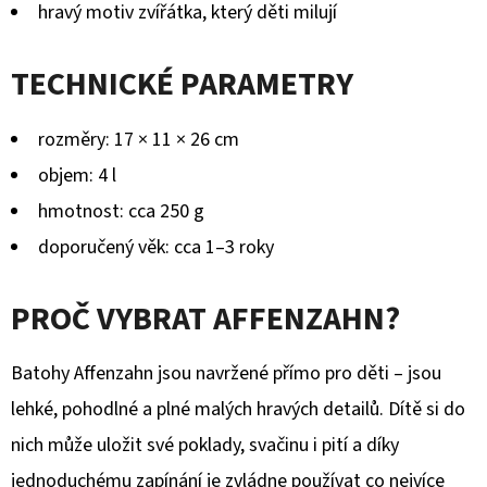
hravý motiv zvířátka, který děti milují
TECHNICKÉ PARAMETRY
rozměry: 17 × 11 × 26 cm
objem: 4 l
hmotnost: cca 250 g
doporučený věk: cca 1–3 roky
PROČ VYBRAT AFFENZAHN?
Batohy Affenzahn jsou navržené přímo pro děti – jsou
lehké, pohodlné a plné malých hravých detailů. Dítě si do
nich může uložit své poklady, svačinu i pití a díky
jednoduchému zapínání je zvládne používat co nejvíce