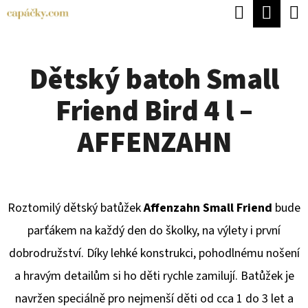
K
Hledat
Náku
Přejít
O
Zpět
Zpět
na
koší
Š
obsah
Dětský batoh Small
Í
C
K
Friend Bird 4 l –
O
P
AFFENZAHN
O
T
Ř
Roztomilý dětský batůžek
Affenzahn Small Friend
bude
E
parťákem na každý den do školky, na výlety i první
B
dobrodružství. Díky lehké konstrukci, pohodlnému nošení
U
a hravým detailům si ho děti rychle zamilují. Batůžek je
J
navržen speciálně pro nejmenší děti od cca 1 do 3 let a