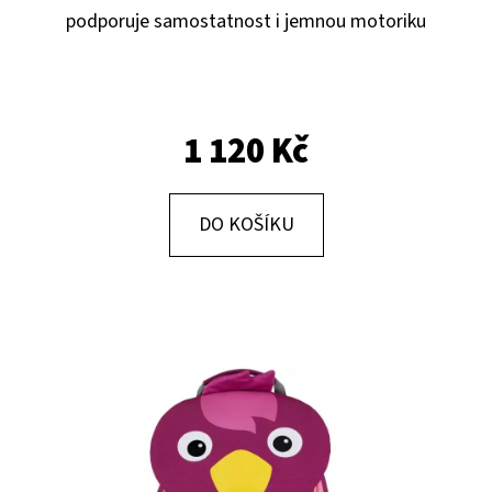
E
podporuje samostatnost i jemnou motoriku
T
E
N
1 120 Kč
A
J
Í
DO KOŠÍKU
T
?
HLEDAT