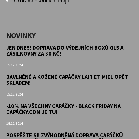
Ochrana osobních údajů
NOVINKY
JEN DNES! DOPRAVA DO VÝDEJNÍCH BOXŮ GLS A
ZÁSILKOVNY ZA 30 KČ!
15.12.2024
BAVLNĚNÉ A KOŽENÉ CAPÁČKY LAIT ET MIEL OPĚT
SKLADEM!
15.12.2024
-10% NA VŠECHNY CAPÁČKY - BLACK FRIDAY NA
CAPÁČKY.COM JE TU!
28.11.2024
POSPĚŠTE SI! ZVÝHODNĚNÁ DOPRAVA CAPÁČKŮ