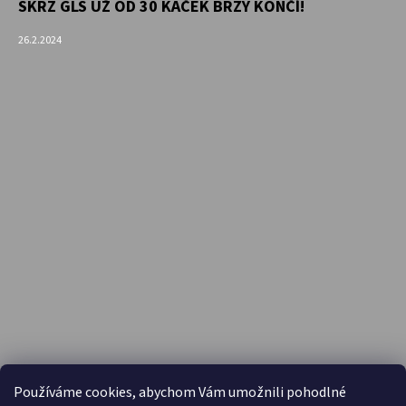
SKRZ GLS UŽ OD 30 KAČEK BRZY KONČÍ!
26.2.2024
PŘIJÍMÁME ONLINE PLATBY
Používáme cookies, abychom Vám umožnili pohodlné