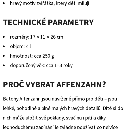
hravý motiv zvířátka, který děti milují
TECHNICKÉ PARAMETRY
rozměry: 17 × 11 × 26 cm
objem: 4 l
hmotnost: cca 250 g
doporučený věk: cca 1–3 roky
PROČ VYBRAT AFFENZAHN?
Batohy Affenzahn jsou navržené přímo pro děti – jsou
lehké, pohodlné a plné malých hravých detailů. Dítě si do
nich může uložit své poklady, svačinu i pití a díky
jednoduchému zapínání je zvládne používat co nejvíce