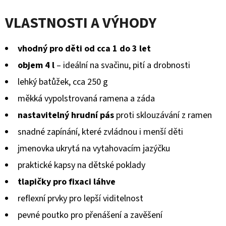
GUMOVOU
hodnocení
PODRÁŽKOU
VLASTNOSTI A VÝHODY
DINOSAURUS
produktu
MODRÝ
CAROZOO
je
vhodný pro děti od cca 1 do 3 let
520
0,0
Kč
objem 4 l
– ideální na svačinu, pití a drobnosti
z
lehký batůžek, cca 250 g
5
měkká vypolstrovaná ramena a záda
hvězdiček.
nastavitelný hrudní pás
proti sklouzávání z ramen
snadné zapínání, které zvládnou i menší děti
jmenovka ukrytá na vytahovacím jazýčku
praktické kapsy na dětské poklady
tlapičky pro fixaci láhve
reflexní prvky pro lepší viditelnost
pevné poutko pro přenášení a zavěšení