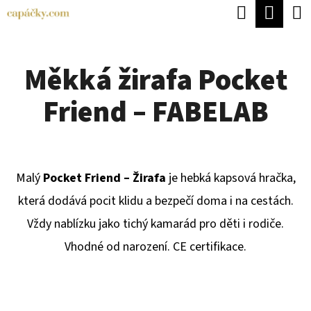
K
Hledat
Náku
Přejít
O
Zpět
Zpět
na
koší
Š
obsah
Měkká žirafa Pocket
Í
C
K
Friend – FABELAB
O
P
O
T
Malý
Pocket Friend – Žirafa
je hebká kapsová hračka,
Ř
která dodává pocit klidu a bezpečí doma i na cestách.
E
Vždy nablízku jako tichý kamarád pro děti i rodiče.
B
Vhodné od narození. CE certifikace.
U
J