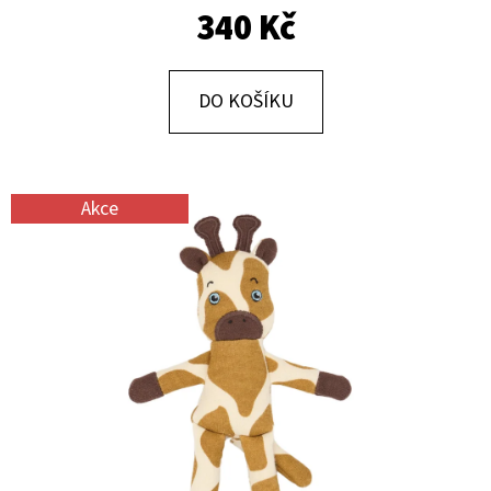
E
340 Kč
T
E
DO KOŠÍKU
N
A
J
Akce
Í
T
?
HLEDAT