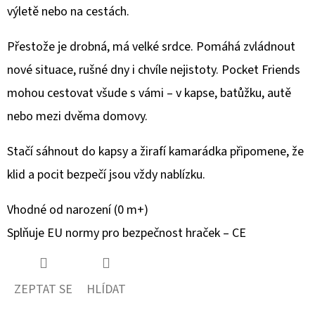
KOŽENOU
výletě nebo na cestách.
PODRÁŽKOU
z
BERUŠKA
A
5
Přestože je drobná, má velké srdce. Pomáhá zvládnout
KOPRETINA
CAROZOO
hvězdiček.
nové situace, rušné dny i chvíle nejistoty. Pocket Friends
410
mohou cestovat všude s vámi – v kapse, batůžku, autě
Kč
nebo mezi dvěma domovy.
Stačí sáhnout do kapsy a žirafí kamarádka připomene, že
klid a pocit bezpečí jsou vždy nablízku.
Vhodné od narození (0 m+)
Splňuje EU normy pro bezpečnost hraček – CE
ZEPTAT SE
HLÍDAT