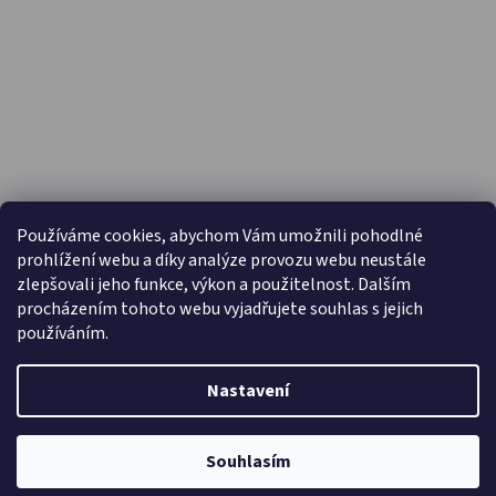
PŘIJÍMÁME ONLINE PLATBY
Používáme cookies, abychom Vám umožnili pohodlné
prohlížení webu a díky analýze provozu webu neustále
zlepšovali jeho funkce, výkon a použitelnost. Dalším
procházením tohoto webu vyjadřujete souhlas s jejich
používáním.
Nastavení
Vytvořil Shoptet
Copyright 2026
Capáčky.com
. Všechna práva vyhrazena.
Souhlasím
Upravit nastavení cookies