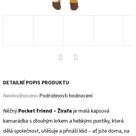
D
O
P
O
R
U
Č
U
Facebook
Twitter
J
DETAILNÍ POPIS PRODUKTU
E
M
Průměrné
Neohodnoceno
Podrobnosti hodnocení
E
hodnocení
Něžný
Pocket Friend – Žirafa
je malá kapsová
produktu
kamarádka s dlouhým krkem a hebkými puntíky, která
KOŽENÉ
je
CAPÁČKY
dělá společnost, utěšuje a přináší klid – ať jste doma, na
S
0,0