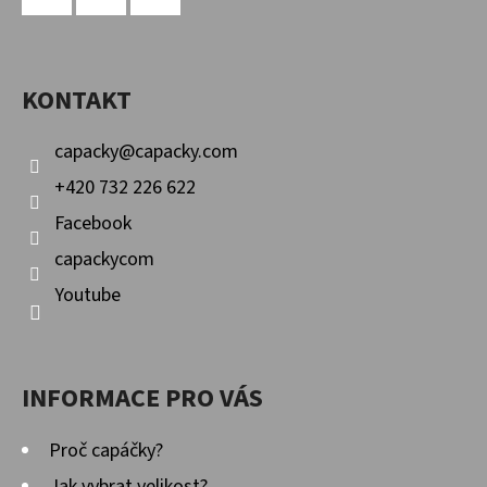
P
Facebook
Instagram
YouTube
A
KONTAKT
T
Í
capacky
@
capacky.com
+420 732 226 622
Facebook
capackycom
Youtube
INFORMACE PRO VÁS
Proč capáčky?
Jak vybrat velikost?