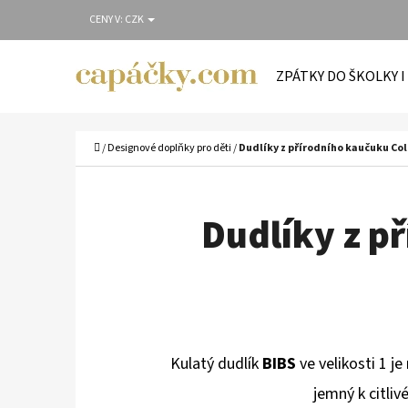
K
Přejít
CENY V:
CZK
O
Zpět
Zpět
na
Š
do
do
obsah
ZPÁTKY DO ŠKOLKY I
Í
obchodu
obchodu
C
K
Domů
/
Designové doplňky pro děti
/
Dudlíky z přírodního kaučuku Colo
Dudlíky z př
Kulatý dudlík
BIBS
ve velikosti 1 j
jemný k citli