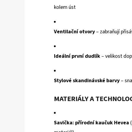
kolem úst
Ventilační otvory
– zabraňují přisá
Ideální první dudlík
– velikost do
Stylové skandinávské barvy
– sna
MATERIÁLY A TECHNOLO
Savička: přírodní kaučuk Hevea
(