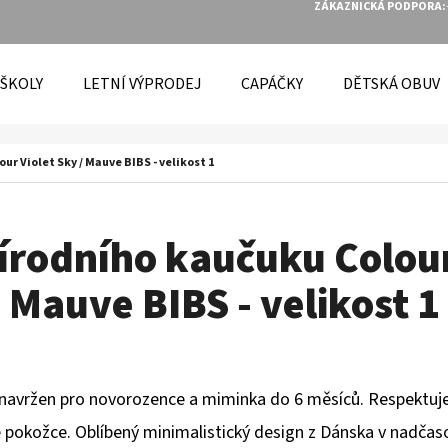
ZÁKAZNICKÁ PODPORA:
 ŠKOLY
LETNÍ VÝPRODEJ
CAPÁČKY
DĚTSKÁ OBUV
O POTŘEBUJETE NAJÍT?
ur Violet Sky / Mauve BIBS - velikost 1
HLEDAT
írodního kaučuku Colour
Mauve BIBS - velikost 1
DOPORUČUJEME
e navržen pro novorozence a miminka do 6 měsíců. Respektuje 
vé pokožce. Oblíbený minimalistický design z Dánska v nadčas