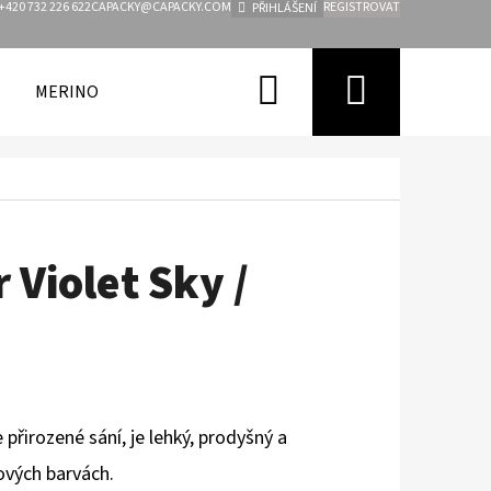
+420 732 226 622
CAPACKY@CAPACKY.COM
REGISTROVAT
PŘIHLÁŠENÍ
Hledat
Nákupn
MERINO
FUNKČNÍ OBLEČENÍ PRO DĚTI
ZNAČKY
košík
 Violet Sky /
přirozené sání, je lehký, prodyšný a
ových barvách.
Následující