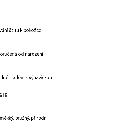
vání štítu k pokožce
poručená od narození
dné sladění s výbavičkou
GIE
měkký, pružný, přírodní