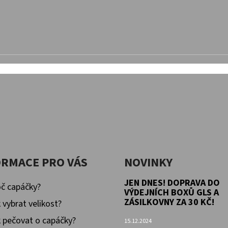
ORMACE PRO VÁS
NOVINKY
JEN DNES! DOPRAVA DO
č capáčky?
VÝDEJNÍCH BOXŮ GLS A
ZÁSILKOVNY ZA 30 KČ!
 vybrat velikost?
 pečovat o capáčky?
15.12.2024