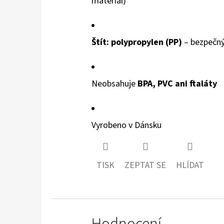
materiál)
Štít: polypropylen (PP)
– bezpečný,
Neobsahuje
BPA, PVC ani ftaláty
Vyrobeno v Dánsku
TISK
ZEPTAT SE
HLÍDAT
Hodnocení