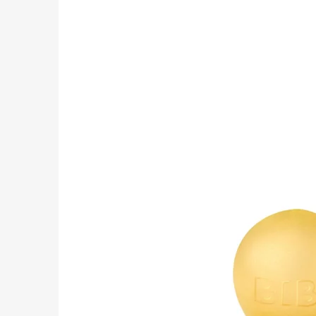
KOŽENÉ CAPÁČKY S KOŽENOU PODRÁŽKOU
ŠTĚNĚ HNĚDÁ CAROZOO
410 Kč