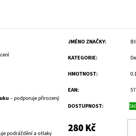
JMÉNO ZNAČKY
:
BI
cení
KATEGORIE
:
De
HMOTNOST
:
0.
EAN
:
57
čuku
– podporuje přirozený
DOSTUPNOST:
Sk
280 Kč
uje podráždění a otlaky