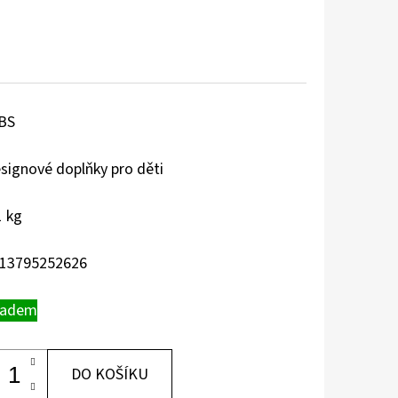
BS
signové doplňky pro děti
1 kg
13795252626
ladem
DO KOŠÍKU