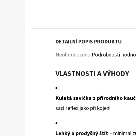
DETAILNÍ POPIS PRODUKTU
Průměrné
Neohodnoceno
Podrobnosti hodno
hodnocení
VLASTNOSTI A VÝHODY
produktu
je
0,0
Kulatá savička z přírodního kau
z
sací reflex jako při kojení
5
hvězdiček.
Lehký a prodyšný štít
– minimaliz