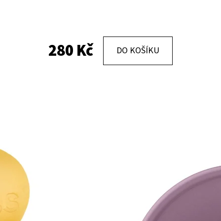
KOŽENÉ CAPÁČKY S KOŽENOU PODRÁŽKOU
KOŽENÉ CAPÁČKY
PTÁČEK RŮŽOVÝ CAROZOO
MAŠLIČKA RŮŽOV
280 Kč
DO KOŠÍKU
410 Kč
410 Kč