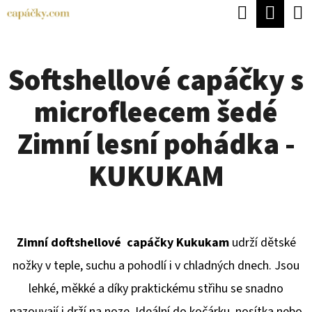
K
Hledat
Náku
Přejít
O
Zpět
Zpět
na
koší
Š
obsah
Softshellové capáčky s
Í
C
K
microfleecem šedé
O
P
Zimní lesní pohádka -
O
KUKUKAM
T
Ř
E
Zimní doftshellové capáčky Kukukam
udrží dětské
B
nožky v teple, suchu a pohodlí i v chladných dnech. Jsou
U
lehké, měkké a díky praktickému střihu se snadno
J
nazouvají i drží na noze. Ideální do kočárku, nosítka nebo