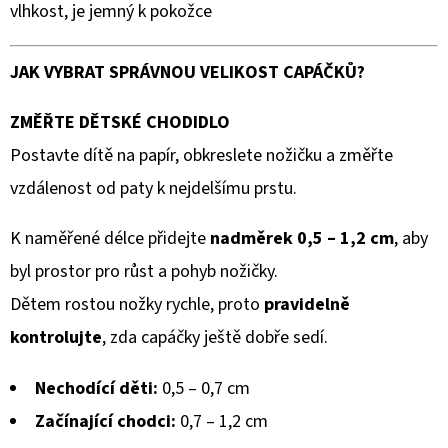
vlhkost, je jemný k pokožce
JAK VYBRAT SPRÁVNOU VELIKOST CAPÁČKŮ?
ZMĚŘTE DĚTSKÉ CHODIDLO
Postavte dítě na papír, obkreslete nožičku a změřte
vzdálenost od paty k nejdelšímu prstu.
K naměřené délce přidejte
nadměrek 0,5 – 1,2 cm
, aby
byl prostor pro růst a pohyb nožičky.
Dětem rostou nožky rychle, proto
pravidelně
kontrolujte
, zda capáčky ještě dobře sedí.
Nechodící děti:
0,5 – 0,7 cm
Začínající chodci:
0,7 – 1,2 cm