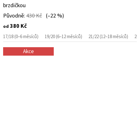
brzdičkou
Původně:
430 Kč
(–22 %)
380 Kč
od
17/18 (0–6 měsíců)
19/20 (6–12 měsíců)
21/22 (12–18 měsíců)
23
Akce