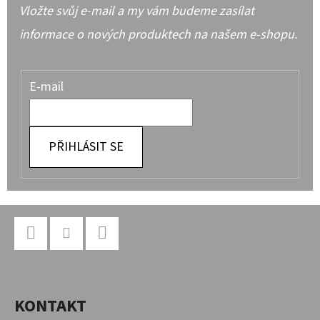
Vložte svůj e-mail a my vám budeme zasílat
informace o nových produktech na našem e-shopu.
E-mail
PŘIHLÁSIT SE
Z
Á
P
Facebook
Instagram
YouTube
A
KONTAKT
T