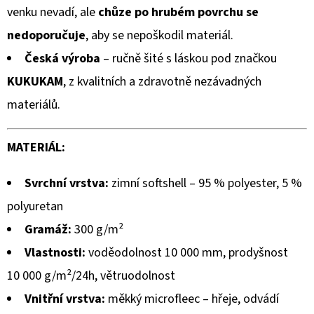
venku nevadí, ale
chůze po hrubém povrchu se
nedoporučuje
, aby se nepoškodil materiál.
Česká výroba
– ručně šité s láskou pod značkou
KUKUKAM
, z kvalitních a zdravotně nezávadných
materiálů.
MATERIÁL:
Svrchní vrstva:
zimní softshell – 95 % polyester, 5 %
polyuretan
Gramáž:
300 g/m²
Vlastnosti:
voděodolnost 10 000 mm, prodyšnost
10 000 g/m²/24h, větruodolnost
Vnitřní vrstva:
měkký microfleec – hřeje, odvádí