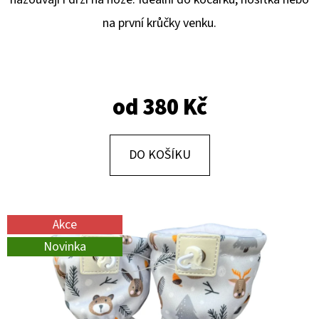
E
na první krůčky venku.
T
E
N
A
od
380 Kč
J
Í
DO KOŠÍKU
T
?
Akce
Novinka
HLEDAT