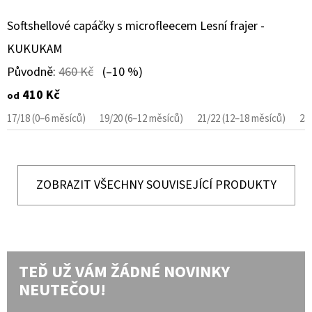
Softshellové capáčky s microfleecem Lesní frajer -
KUKUKAM
Původně:
460 Kč
(–10 %)
410 Kč
od
17/18 (0–6 měsíců)
19/20 (6–12 měsíců)
21/22 (12–18 měsíců)
23
ZOBRAZIT VŠECHNY SOUVISEJÍCÍ PRODUKTY
TEĎ UŽ VÁM ŽÁDNÉ NOVINKY
NEUTEČOU!