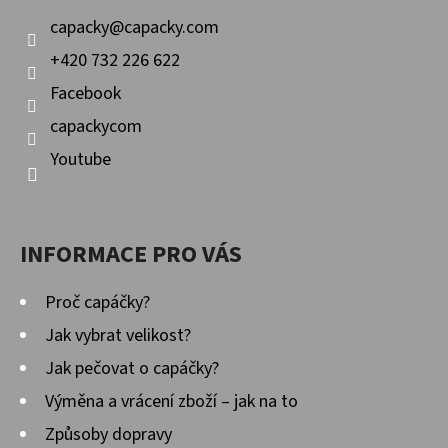
Í
capacky
@
capacky.com
+420 732 226 622
Facebook
capackycom
Youtube
INFORMACE PRO VÁS
Proč capáčky?
Jak vybrat velikost?
Jak pečovat o capáčky?
Výměna a vrácení zboží – jak na to
Způsoby dopravy