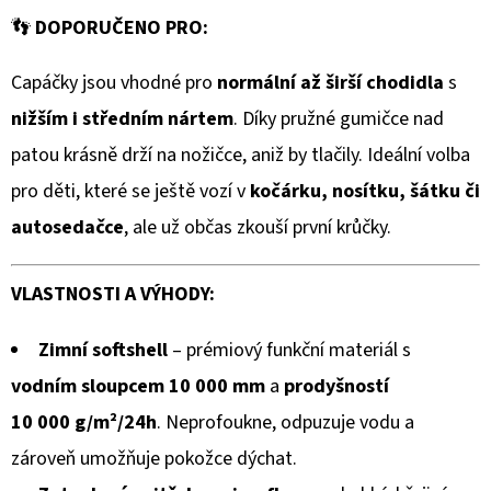
GUMOVOU
hodnocení
PODRÁŽKOU
👣
DOPORUČENO PRO:
ŠTĚNĚ
produktu
NA
Capáčky jsou vhodné pro
normální až širší chodidla
s
HNĚDÉ
je
CAROZOO
nižším i středním nártem
. Díky pružné gumičce nad
0,0
520
patou krásně drží na nožičce, aniž by tlačily. Ideální volba
Kč
z
pro děti, které se ještě vozí v
kočárku, nosítku, šátku či
5
autosedačce
, ale už občas zkouší první krůčky.
hvězdiček.
VLASTNOSTI A VÝHODY:
Zimní softshell
– prémiový funkční materiál s
vodním sloupcem 10 000 mm
a
prodyšností
10 000 g/m²/24h
. Neprofoukne, odpuzuje vodu a
zároveň umožňuje pokožce dýchat.