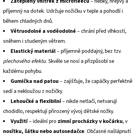
Zateplený vnitřek z microfleecu
– hebký, hřejivý a
příjemný na dotek. Udržuje nožičku v teple a pohodlí i
během chladných dnů.
Větruodolné a voděodolné
– chrání před vlhkostí,
sněhem i studeným větrem.
Elastický materiál
– příjemně poddajný, bez tzv.
plechového efektu
. Skvěle se nosí a přizpůsobí se
každému pohybu.
Gumička nad patou
– zajišťuje, že capáčky perfektně
sedí a nekloužou z nožičky.
Lehoučké a flexibilní
– nikde netlačí, netvarují
chodidlo, respektují přirozený vývoj dětské nožky.
Využití
– ideální pro
zimní procházky v kočárku
, v
nosítku, šátku nebo autosedačce
. Občasné našlápnutí