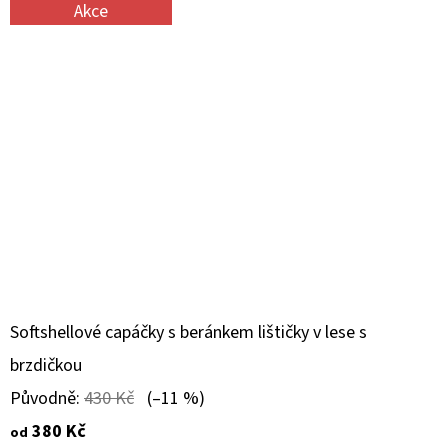
Akce
Softshellové capáčky s beránkem lištičky v lese s
brzdičkou
Původně:
430 Kč
(–11 %)
380 Kč
od