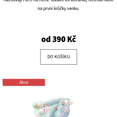
E
na první krůčky venku.
T
E
N
A
od
390 Kč
J
Í
DO KOŠÍKU
T
?
Akce
HLEDAT