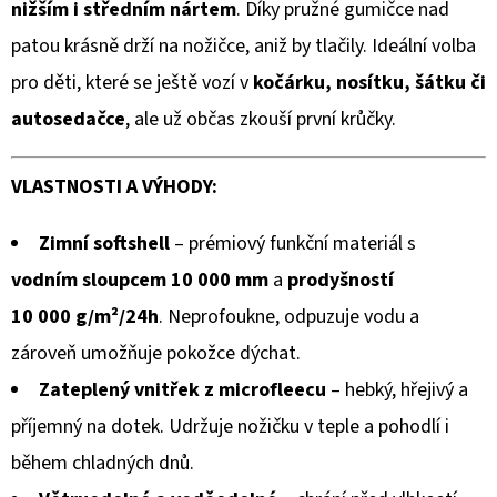
GUMOVOU
nižším i středním nártem
. Díky pružné gumičce nad
0,0
PODRÁŽKOU
patou krásně drží na nožičce, aniž by tlačily. Ideální volba
ŠTĚNĚ
z
NA
pro děti, které se ještě vozí v
kočárku, nosítku, šátku či
HNĚDÉ
5
CAROZOO
autosedačce
, ale už občas zkouší první krůčky.
hvězdiček.
520
Kč
VLASTNOSTI A VÝHODY:
Zimní softshell
– prémiový funkční materiál s
vodním sloupcem 10 000 mm
a
prodyšností
10 000 g/m²/24h
. Neprofoukne, odpuzuje vodu a
zároveň umožňuje pokožce dýchat.
Zateplený vnitřek z microfleecu
– hebký, hřejivý a
příjemný na dotek. Udržuje nožičku v teple a pohodlí i
během chladných dnů.