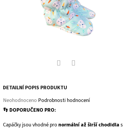
D
O
P
O
R
U
Č
U
J
Facebook
Twitter
E
DETAILNÍ POPIS PRODUKTU
M
E
Průměrné
Neohodnoceno
Podrobnosti hodnocení
hodnocení
👣
DOPORUČENO PRO:
KOŽENÉ
produktu
CAPÁČKY
Capáčky jsou vhodné pro
normální až širší chodidla
s
je
S