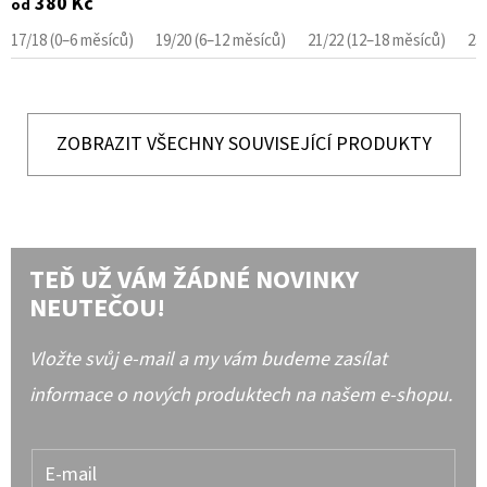
380 Kč
od
17/18 (0–6 měsíců)
19/20 (6–12 měsíců)
21/22 (12–18 měsíců)
23
ZOBRAZIT VŠECHNY SOUVISEJÍCÍ PRODUKTY
TEĎ UŽ VÁM ŽÁDNÉ NOVINKY
NEUTEČOU!
Vložte svůj e-mail a my vám budeme zasílat
informace o nových produktech na našem e-shopu.
E-mail