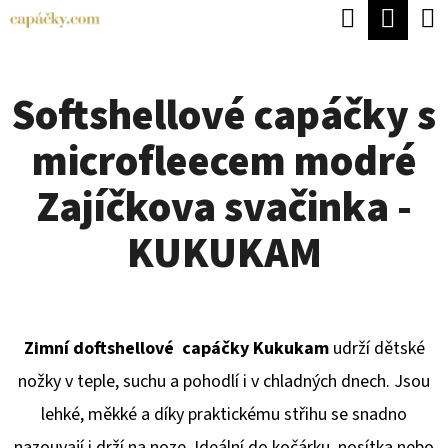
K
Hledat
Náku
Přejít
O
Zpět
Zpět
na
koší
Š
obsah
Softshellové capáčky s
Í
C
K
microfleecem modré
O
P
Zajíčkova svačinka -
O
KUKUKAM
T
Ř
E
Zimní doftshellové capáčky Kukukam
udrží dětské
B
nožky v teple, suchu a pohodlí i v chladných dnech. Jsou
U
lehké, měkké a díky praktickému střihu se snadno
J
nazouvají i drží na noze. Ideální do kočárku, nosítka nebo