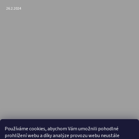
26.2.2024
PŘIJÍMÁME ONLINE PLATBY
Používáme cookies, abychom Vám umožnili pohodlné
prohlížení webu a díky analýze provozu webu neustále