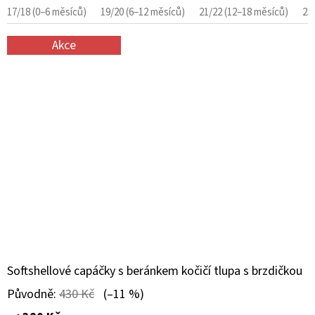
17/18 (0–6 měsíců)
19/20 (6–12 měsíců)
21/22 (12–18 měsíců)
23
Akce
Softshellové capáčky s beránkem kočičí tlupa s brzdičkou
Původně:
430 Kč
(–11 %)