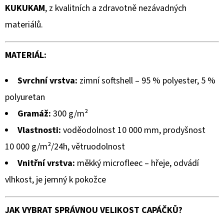
KUKUKAM
, z kvalitních a zdravotně nezávadných
materiálů.
MATERIÁL:
Svrchní vrstva:
zimní softshell – 95 % polyester, 5 %
polyuretan
Gramáž:
300 g/m²
Vlastnosti:
voděodolnost 10 000 mm, prodyšnost
10 000 g/m²/24h, větruodolnost
Vnitřní vrstva:
měkký microfleec – hřeje, odvádí
vlhkost, je jemný k pokožce
JAK VYBRAT SPRÁVNOU VELIKOST CAPÁČKŮ?