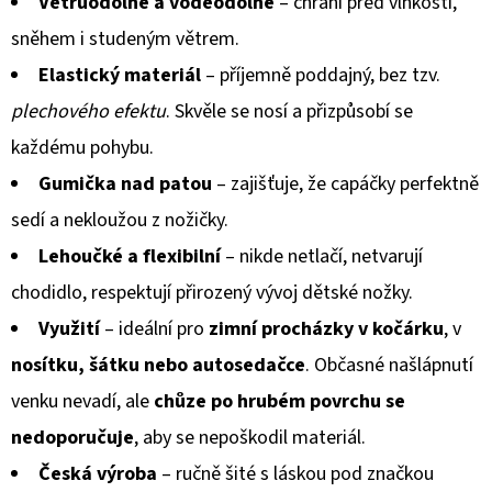
Větruodolné a voděodolné
– chrání před vlhkostí,
sněhem i studeným větrem.
Elastický materiál
– příjemně poddajný, bez tzv.
plechového efektu
. Skvěle se nosí a přizpůsobí se
každému pohybu.
Gumička nad patou
– zajišťuje, že capáčky perfektně
sedí a nekloužou z nožičky.
Lehoučké a flexibilní
– nikde netlačí, netvarují
chodidlo, respektují přirozený vývoj dětské nožky.
Využití
– ideální pro
zimní procházky v kočárku
, v
nosítku, šátku nebo autosedačce
. Občasné našlápnutí
venku nevadí, ale
chůze po hrubém povrchu se
nedoporučuje
, aby se nepoškodil materiál.
Česká výroba
– ručně šité s láskou pod značkou