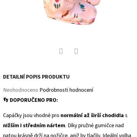
D
O
P
O
R
U
Č
Facebook
Twitter
U
J
DETAILNÍ POPIS PRODUKTU
E
Průměrné
Neohodnoceno
Podrobnosti hodnocení
M
hodnocení
E
👣
DOPORUČENO PRO:
produktu
Capáčky jsou vhodné pro
normální až širší chodidla
s
je
KOŽENÉ
nižším i středním nártem
. Díky pružné gumičce nad
CAPÁČKY
0,0
S
patou krásně drží na nožičce, aniž by tlačily. Ideální volba