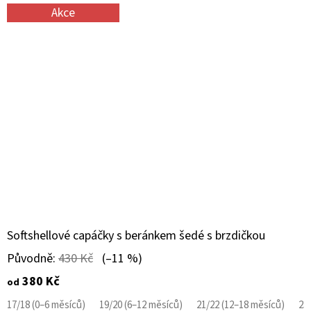
Akce
Softshellové capáčky s beránkem šedé s brzdičkou
Původně:
430 Kč
(–11 %)
380 Kč
od
17/18 (0–6 měsíců)
19/20 (6–12 měsíců)
21/22 (12–18 měsíců)
23