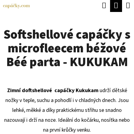
K
Hledat
Náku
Přejít
O
Zpět
Zpět
na
koší
Š
obsah
Softshellové capáčky s
Í
C
K
microfleecem béžové
O
P
Béé parta - KUKUKAM
O
T
Ř
Zimní doftshellové capáčky Kukukam
udrží dětské
E
nožky v teple, suchu a pohodlí i v chladných dnech. Jsou
B
lehké, měkké a díky praktickému střihu se snadno
U
nazouvají i drží na noze. Ideální do kočárku, nosítka nebo
J
na první krůčky venku.