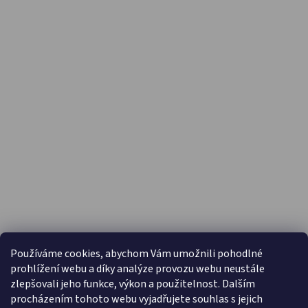
PŘIJÍMÁME ONLINE PLATBY
Používáme cookies, abychom Vám umožnili pohodlné
prohlížení webu a díky analýze provozu webu neustále
zlepšovali jeho funkce, výkon a použitelnost. Dalším
procházením tohoto webu vyjadřujete souhlas s jejich