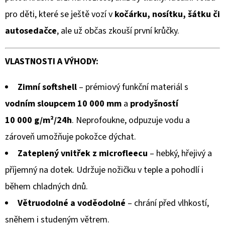
KOŽENOU
z
PODRÁŽKOU
pro děti, které se ještě vozí v
kočárku, nosítku, šátku či
MAŠLIČKA
5
RŮŽOVÁ
autosedačce
, ale už občas zkouší první krůčky.
CAROZOO
hvězdiček.
410
VLASTNOSTI A VÝHODY:
Kč
Zimní softshell
– prémiový funkční materiál s
vodním sloupcem 10 000 mm
a
prodyšností
10 000 g/m²/24h
. Neprofoukne, odpuzuje vodu a
zároveň umožňuje pokožce dýchat.
Zateplený vnitřek z microfleecu
– hebký, hřejivý a
příjemný na dotek. Udržuje nožičku v teple a pohodlí i
během chladných dnů.
Větruodolné a voděodolné
– chrání před vlhkostí,
sněhem i studeným větrem.