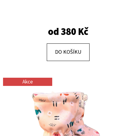
E
T
E
od
380 Kč
N
A
J
DO KOŠÍKU
Í
T
?
Akce
HLEDAT