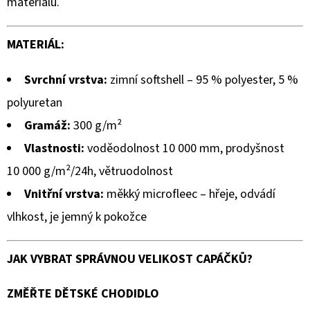
materiálů.
MATERIÁL:
Svrchní vrstva:
zimní softshell – 95 % polyester, 5 %
polyuretan
Gramáž:
300 g/m²
Vlastnosti:
voděodolnost 10 000 mm, prodyšnost
10 000 g/m²/24h, větruodolnost
Vnitřní vrstva:
měkký microfleec – hřeje, odvádí
vlhkost, je jemný k pokožce
JAK VYBRAT SPRÁVNOU VELIKOST CAPÁČKŮ?
ZMĚŘTE DĚTSKÉ CHODIDLO