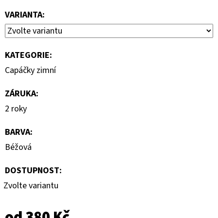
VARIANTA:
KATEGORIE
:
Capáčky zimní
ZÁRUKA
:
2 roky
BARVA
:
Béžová
DOSTUPNOST:
Zvolte variantu
od
380 Kč