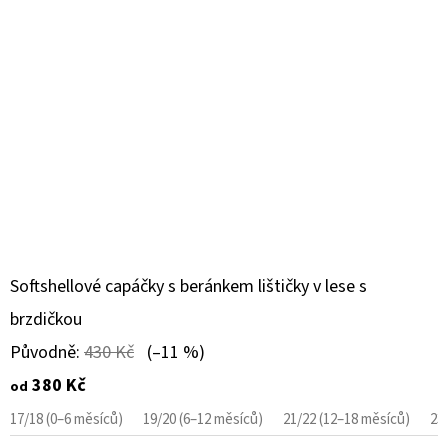
Softshellové capáčky s beránkem lištičky v lese s
brzdičkou
Původně:
430 Kč
(–11 %)
380 Kč
od
17/18 (0–6 měsíců)
19/20 (6–12 měsíců)
21/22 (12–18 měsíců)
23