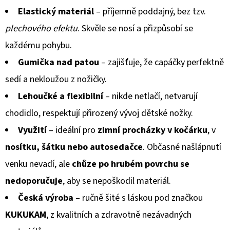
Elastický materiál
– příjemně poddajný, bez tzv.
plechového efektu
. Skvěle se nosí a přizpůsobí se
každému pohybu.
Gumička nad patou
– zajišťuje, že capáčky perfektně
sedí a nekloužou z nožičky.
Lehoučké a flexibilní
– nikde netlačí, netvarují
chodidlo, respektují přirozený vývoj dětské nožky.
Využití
– ideální pro
zimní procházky v kočárku
, v
nosítku, šátku nebo autosedačce
. Občasné našlápnutí
venku nevadí, ale
chůze po hrubém povrchu se
nedoporučuje
, aby se nepoškodil materiál.
Česká výroba
– ručně šité s láskou pod značkou
KUKUKAM
, z kvalitních a zdravotně nezávadných