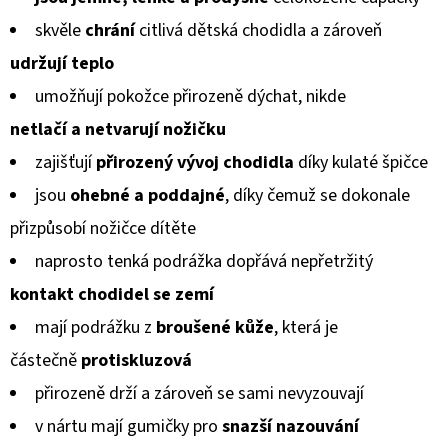
KOŽENOU
produktu
PODRÁŽKOU
skvěle
chrání
citlivá dětská chodidla a zároveň
MAŠLIČKA
je
RŮŽOVÁ
udržují teplo
CAROZOO
0,0
umožňují pokožce přirozeně dýchat, nikde
410
z
Kč
netlačí a netvarují
nožičku
5
zajišťují
přirozený vývoj chodidla
díky kulaté špičce
hvězdiček.
jsou
ohebné a poddajné
, díky čemuž se dokonale
přizpůsobí
nožičce dítěte
naprosto tenká podrážka dopřává nepřetržitý
kontakt chodidel
se zemí
mají podrážku z
broušené kůže
, která je
částečně
protiskluzová
přirozeně drží a zároveň se sami nevyzouvají
v nártu mají gumičky pro
snazší nazouvání