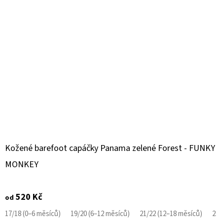
Kožené barefoot capáčky Panama zelené Forest - FUNKY
MONKEY
520 Kč
od
17/18 (0–6 měsíců)
19/20 (6–12 měsíců)
21/22 (12–18 měsíců)
23