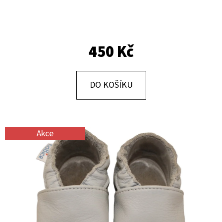
E
T
E
450 Kč
N
A
J
DO KOŠÍKU
Í
T
?
Akce
HLEDAT