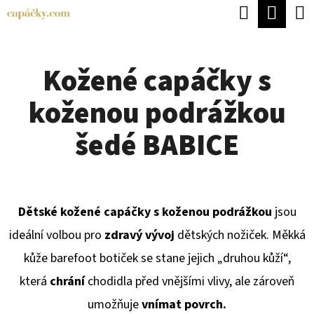
K
Hledat
Náku
Přejít
O
Zpět
Zpět
na
koší
Š
obsah
Kožené capáčky s
Í
C
K
koženou podrážkou
O
P
šedé BABICE
O
T
Ř
Dětské kožené capáčky s koženou podrážkou
jsou
E
ideální volbou pro
zdravý vývoj
dětských nožiček. Měkká
B
kůže barefoot botiček se stane jejich „druhou kůží“,
U
která
chrání
chodidla před vnějšími vlivy, ale zároveň
J
umožňuje
vnímat povrch.