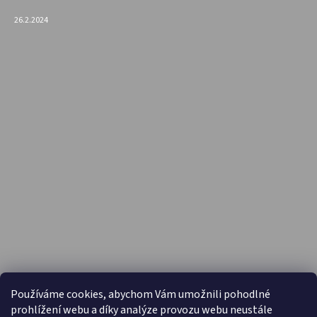
26.2.2024
PŘIJÍMÁME ONLINE PLATBY
Používáme cookies, abychom Vám umožnili pohodlné
prohlížení webu a díky analýze provozu webu neustále