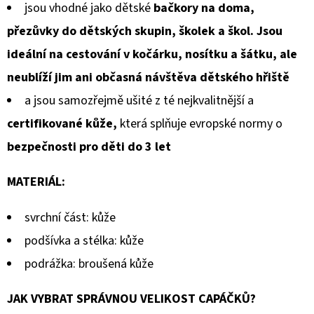
jsou vhodné jako dětské
bačkory na doma,
přezůvky do dětských skupin, školek a škol. Jsou
ideální na cestování v kočárku, nosítku a šátku, ale
neublíží jim ani občasná návštěva dětského hřiště
a jsou samozřejmě ušité z té nejkvalitnější a
certifikované kůže,
která splňuje evropské normy o
bezpečnosti pro děti do 3 let
MATERIÁL:
svrchní část: kůže
podšívka a stélka: kůže
podrážka: broušená kůže
JAK VYBRAT SPRÁVNOU VELIKOST CAPÁČKŮ?