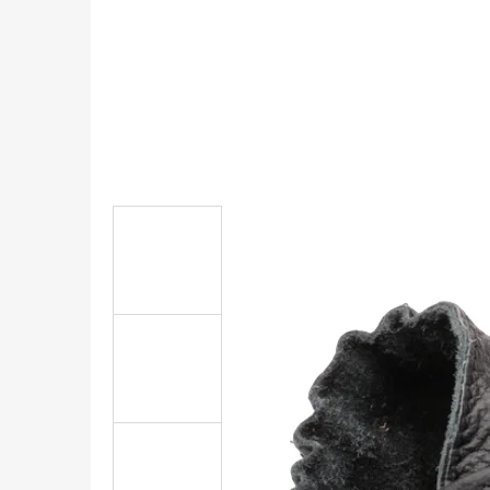
KOŽENÉ CAPÁČKY S KOŽENOU PODRÁŽKOU
ŠTĚNĚ HNĚDÁ CAROZOO
410 Kč