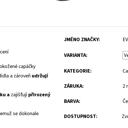
JMÉNO ZNAČKY
:
E
cení
VARIANTA:
okožené capáčky
KATEGORIE
:
Ca
didla a zároveň
udržují
ZÁRUKA
:
2 
čku a
zajišťují
přirozený
BARVA
:
Če
 čemuž se dokonale
DOSTUPNOST:
Zv