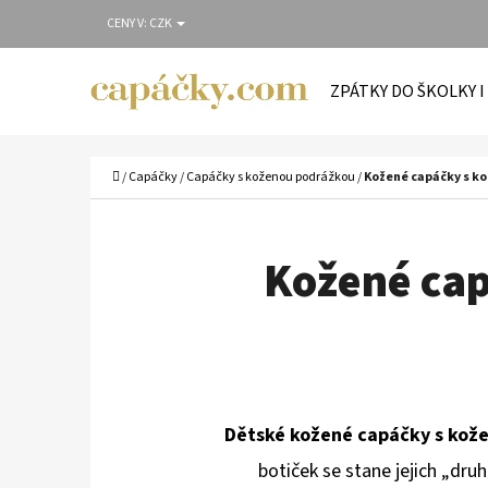
K
Přejít
CENY V:
CZK
O
Zpět
Zpět
na
Š
do
do
obsah
ZPÁTKY DO ŠKOLKY I
Í
obchodu
obchodu
C
K
Domů
/
Capáčky
/
Capáčky s koženou podrážkou
/
Kožené capáčky s ko
Kožené cap
Dětské kožené capáčky s kož
botiček se stane jejich „druh