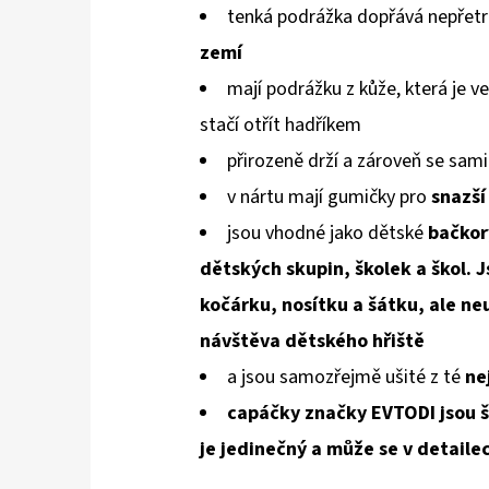
tenká podrážka dopřává nepřetr
zemí
mají podrážku z kůže, která je v
stačí otřít hadříkem
přirozeně drží a zároveň se sami
v nártu mají gumičky pro
snazší
jsou vhodné jako dětské
bačkor
dětských skupin, školek a škol. J
kočárku, nosítku a šátku, ale neu
návštěva dětského hřiště
a jsou samozřejmě ušité z té
ne
capáčky značky EVTODI jsou š
je jedinečný a může se v detailec