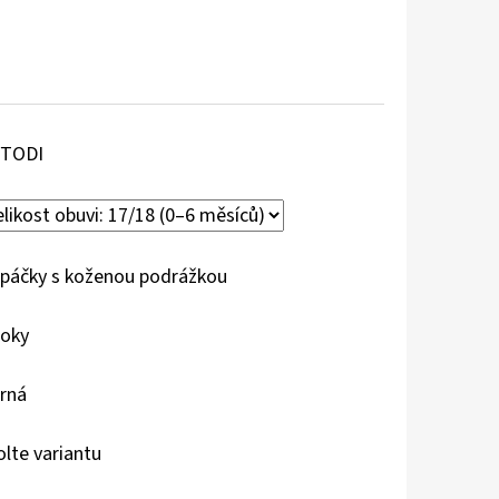
VTODI
páčky s koženou podrážkou
roky
rná
olte variantu