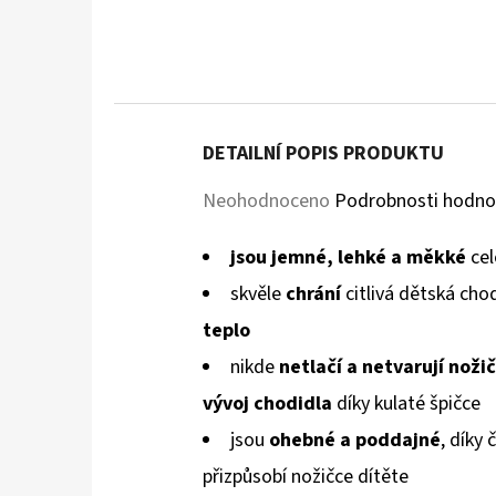
DETAILNÍ POPIS PRODUKTU
Průměrné
Neohodnoceno
Podrobnosti hodno
hodnocení
jsou jemné, lehké a měkké
cel
produktu
skvěle
chrání
citlivá dětská cho
je
teplo
0,0
nikde
netlačí a netvarují
noži
z
vývoj chodidla
díky kulaté špičce
5
jsou
ohebné a poddajné
, díky
hvězdiček.
přizpůsobí
nožičce dítěte