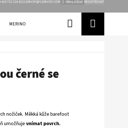
+420 732 226 622
CAPACKY@CAPACKY.COM
REGISTROVAT
PŘIHLÁŠENÍ
Hledat
Nákupn
MERINO
FUNKČNÍ OBLEČENÍ PRO DĚTI
ZNAČKY
košík
ou černé se
ch nožiček. Měkká kůže barefoot
eň
umožňuje
vnímat povrch.
Následující