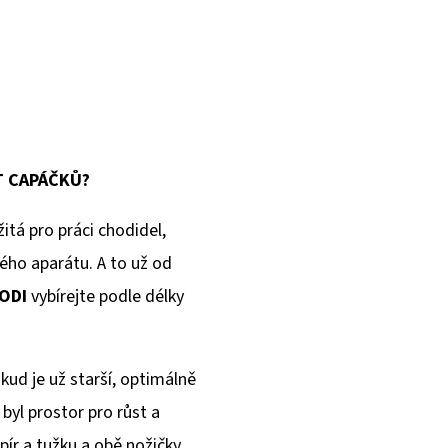
T CAPÁČKŮ?
itá pro práci chodidel,
ého aparátu. A to už od
ODI
vybírejte podle délky
okud je už starší, optimálně
 byl prostor pro růst a
pír a tužku a obě nožičky