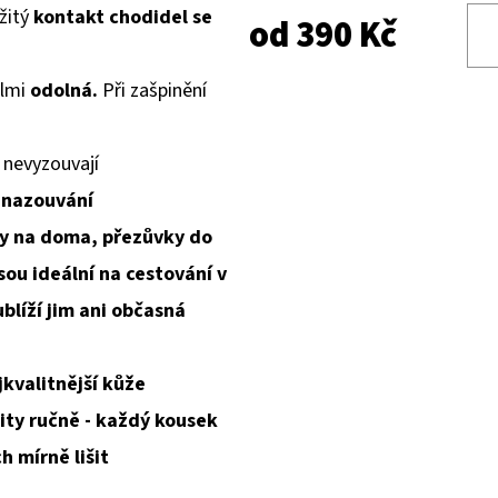
žitý
kontakt chodidel
se
od
390 Kč
elmi
odolná.
Při zašpinění
 nevyzouvají
 nazouvání
y na doma, přezůvky do
sou ideální na cestování v
blíží jim ani občasná
jkvalitnější kůže
ity ručně - každý kousek
h mírně lišit