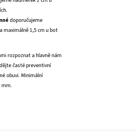
jeme nadměrek 1 cm u
ích.
inné
doporučujeme
 a maximálně 1,5 cm u bot
sami rozpoznat a hlavně nám
ádějte časté preventivní
né obuvi. Minimální
5 mm.