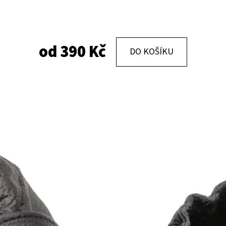
KOŽENÉ CAPÁČKY S KOŽENOU PODRÁŽKOU
KOŽENÉ CAPÁČKY
PTÁČEK RŮŽOVÝ CAROZOO
MAŠLIČKA RŮŽOV
od
390 Kč
DO KOŠÍKU
410 Kč
410 Kč