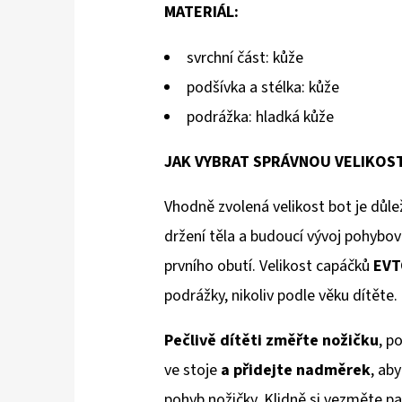
MATERIÁL:
svrchní část: kůže
podšívka a stélka: kůže
podrážka: hladká kůže
JAK VYBRAT SPRÁVNOU VELIKOS
Vhodně zvolená velikost bot je důlež
držení těla a budoucí vývoj pohybov
prvního obutí. Velikost capáčků
EVT
podrážky, nikoliv podle věku dítěte.
Pečlivě dítěti změřte nožičku
, p
ve stoje
a přidejte nadměrek
, aby
pohyb nožičky. Klidně si vezměte pa