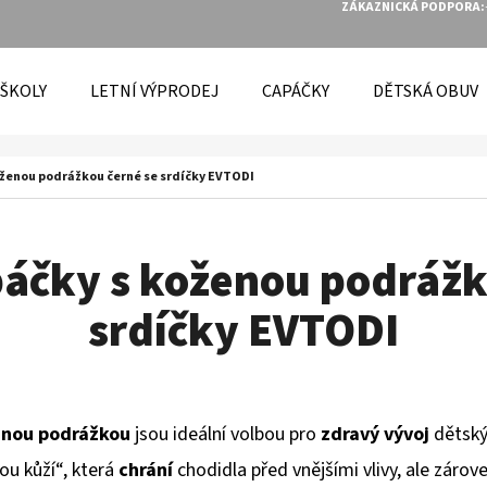
ZÁKAZNICKÁ PODPORA:
 ŠKOLY
LETNÍ VÝPRODEJ
CAPÁČKY
DĚTSKÁ OBUV
O POTŘEBUJETE NAJÍT?
ženou podrážkou černé se srdíčky EVTODI
HLEDAT
áčky s koženou podrážk
srdíčky EVTODI
DOPORUČUJEME
enou podrážkou
jsou ideální volbou pro
zdravý vývoj
dětský
ou kůží“, která
chrání
chodidla před vnějšími vlivy, ale zárov