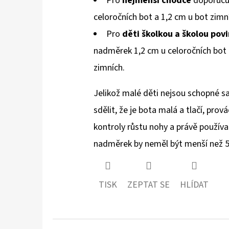
Pro
nejmenší chodce
doporuču
celoročních bot a 1,2 cm u bot zimn
Pro
děti školkou a školou pov
nadměrek 1,2 cm u celoročních bot
zimních.
Jelikož malé děti nejsou schopné 
sdělit, že je bota malá a tlačí, prov
kontroly růstu nohy a právě používa
nadměrek by neměl být menší než 
TISK
ZEPTAT SE
HLÍDAT