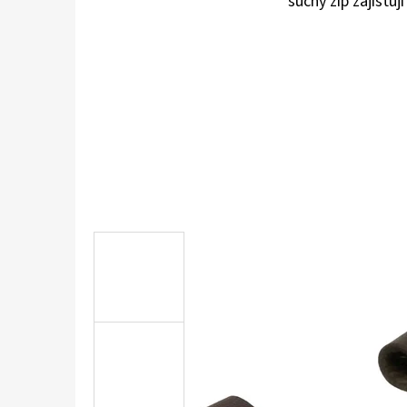
suchý zip zajišťují
KOŽENÉ CAPÁČKY S KOŽENOU PODRÁŽKOU
ŠTĚNĚ HNĚDÁ CAROZOO
410 Kč