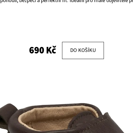
 pohodlí, bezpečí a perfektní fit. Ideální pro malé objevitele p
KOŽENÉ CAPÁČKY S KOŽENOU PODRÁŽKOU
KOŽENÉ CAPÁČKY
PTÁČEK RŮŽOVÝ CAROZOO
MAŠLIČKA RŮŽOV
410 Kč
410 Kč
690 Kč
DO KOŠÍKU