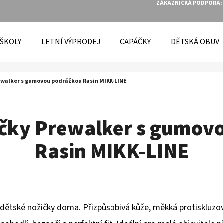
ZÁKAZNICKÁ PODPORA:
 ŠKOLY
LETNÍ VÝPRODEJ
CAPÁČKY
DĚTSKÁ OBUV
O POTŘEBUJETE NAJÍT?
ewalker s gumovou podrážkou Rasin MIKK-LINE
HLEDAT
čky Prewalker s gumov
Rasin MIKK-LINE
DOPORUČUJEME
í dětské nožičky doma. Přizpůsobivá kůže, měkká protiskluzo