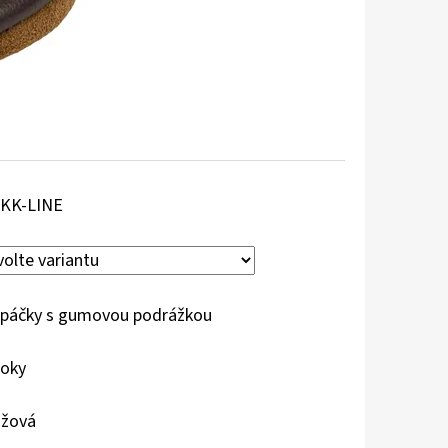
KK-LINE
páčky s gumovou podrážkou
roky
žová