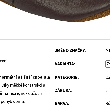
JMÉNO ZNAČKY
:
MI
cení
VARIANTA:
normální až širší chodidla
KATEGORIE
:
Ca
. Díky měkké konstrukci a
ZÁRUKA
:
2 
ně na noze
, nekloužou a
vní pohyb doma.
BARVA
:
Rů