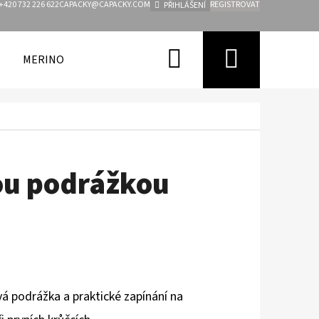
+420 732 226 622
CAPACKY@CAPACKY.COM
REGISTROVAT
PŘIHLÁŠENÍ
Hledat
Nákupn
MERINO
FUNKČNÍ OBLEČENÍ PRO DĚTI
ZNAČKY
košík
ou podrážkou
vá podrážka a praktické zapínání na
Následující