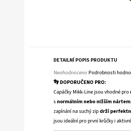
DETAILNÍ POPIS PRODUKTU
Průměrné
Neohodnoceno
Podrobnosti hodno
hodnocení
👣 DOPORUČENO PRO:
produktu
Capáčky Mikk-Line jsou vhodné pro
je
s
normálním nebo nižším nártem
0,0
zapínání na suchý zip
drží perfekt
z
jsou ideální pro první krůčky i akti
5