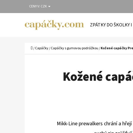
K
Přejít
CENY V:
CZK
O
Zpět
Zpět
na
Š
do
do
obsah
ZPÁTKY DO ŠKOLKY I
Í
obchodu
obchodu
C
K
Domů
/
Capáčky
/
Capáčky s gumovou podrážkou
/
Kožené capáčky Pr
Kožené capá
Mikk-Line prewalkers chrání a hřej