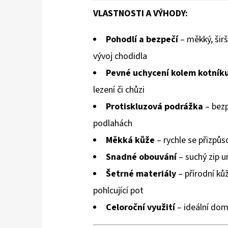
VLASTNOSTI A VÝHODY:
hvězdiček.
Pohodlí a bezpečí
– měkký, širš
vývoj chodidla
Pevné uchycení kolem kotník
lezení či chůzi
Protiskluzová podrážka
– bezp
podlahách
Měkká kůže
– rychle se přizpůs
Snadné obouvání
– suchý zip 
Šetrné materiály
– přírodní ků
pohlcující pot
Celoroční využití
– ideální dom