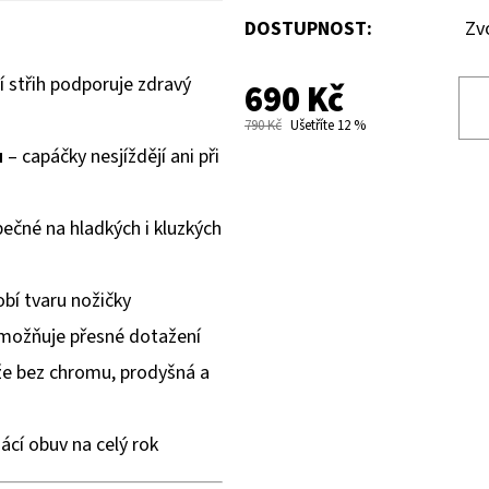
DOSTUPNOST:
Zv
í střih podporuje zdravý
690 Kč
790 Kč
Ušetříte 12 %
u
– capáčky nesjíždějí ani při
ečné na hladkých i kluzkých
obí tvaru nožičky
umožňuje přesné dotažení
že bez chromu, prodyšná a
ácí obuv na celý rok