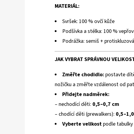
MATERIÁL:
Svršek: 100 % ovčí kůže
Podšívka a stélka: 100 % vepřov
Podrážka: semiš + protiskluzov
JAK VYBRAT SPRÁVNOU VELIKOST
Změřte chodidlo:
postavte dítě
nožičku a změřte vzdálenost od pat
Přidejte nadměrek:
– nechodící děti:
0,5–0,7 cm
– chodící děti (prewalkers):
0,5–1,
Vyberte velikost
podle tabulky 