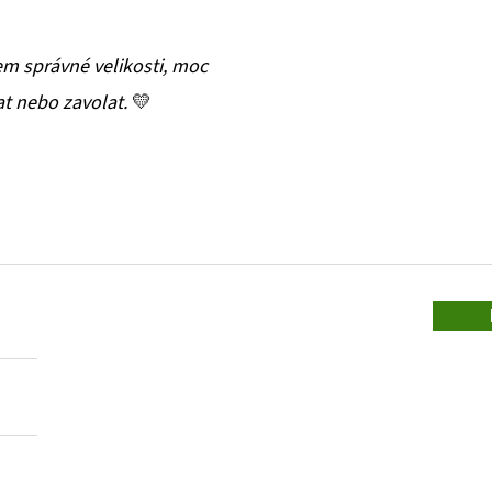
em správné velikosti, moc
t nebo zavolat.
💛