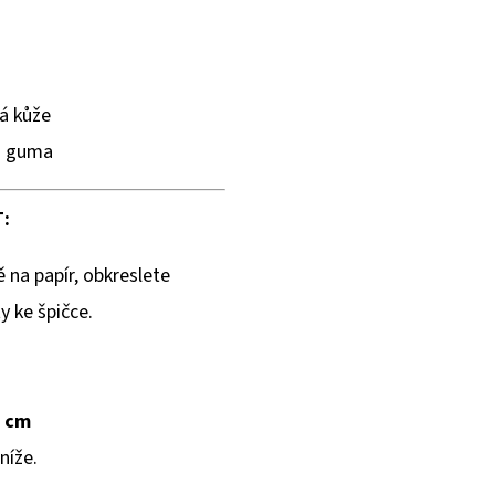
á kůže
á guma
:
 na papír, obkreslete
y ke špičce.
0 cm
níže.