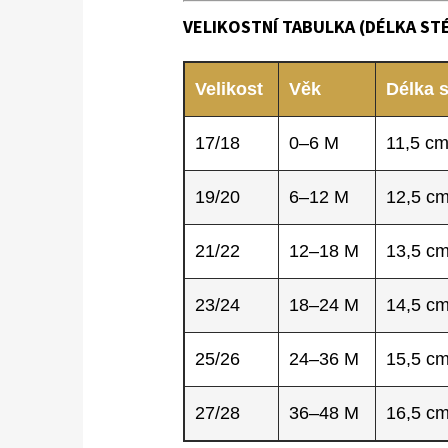
VELIKOSTNÍ TABULKA (DÉLKA STÉ
Velikost
Věk
Délka s
17/18
0–6 M
11,5 c
19/20
6–12 M
12,5 c
21/22
12–18 M
13,5 c
23/24
18–24 M
14,5 c
25/26
24–36 M
15,5 c
27/28
36–48 M
16,5 c