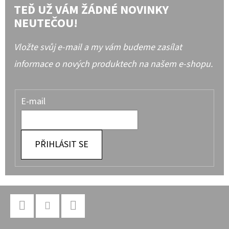
TEĎ UŽ VÁM ŽÁDNÉ NOVINKY
NEUTEČOU!
Vložte svůj e-mail a my vám budeme zasílat
informace o nových produktech na našem e-shopu.
E-mail
PŘIHLÁSIT SE
Z
Á
P
Facebook
Instagram
YouTube