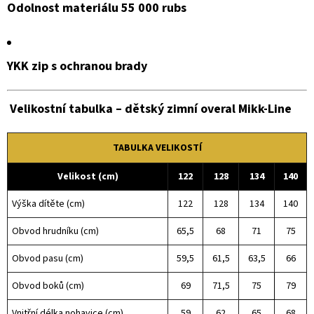
Odolnost materiálu 55 000 rubs
YKK zip s ochranou brady
Velikostní tabulka – dětský zimní overal Mikk-Line
TABULKA VELIKOSTÍ
Velikost (cm)
122
128
134
140
Výška dítěte (cm)
122
128
134
140
Obvod hrudníku (cm)
65,5
68
71
75
Obvod pasu (cm)
59,5
61,5
63,5
66
Obvod boků (cm)
69
71,5
75
79
Vnitřní délka nohavice (cm)
59
62
65
68