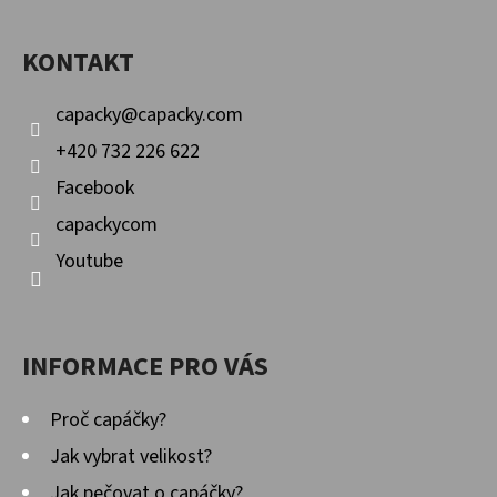
A
KONTAKT
T
Í
capacky
@
capacky.com
+420 732 226 622
Facebook
capackycom
Youtube
INFORMACE PRO VÁS
Proč capáčky?
Jak vybrat velikost?
Jak pečovat o capáčky?