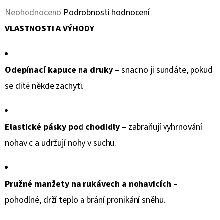
KOŽENOU
Průměrné
PODRÁŽKOU
Neohodnoceno
Podrobnosti hodnocení
MAŠLIČKA
hodnocení
VLASTNOSTI A VÝHODY
RŮŽOVÁ
CAROZOO
produktu
410
je
Kč
Odepínací kapuce na druky
– snadno ji sundáte, pokud
0,0
se dítě někde zachytí.
z
5
hvězdiček.
Elastické pásky pod chodidly
– zabraňují vyhrnování
nohavic a udržují nohy v suchu.
Pružné manžety na rukávech a nohavicích
–
pohodlné, drží teplo a brání pronikání sněhu.