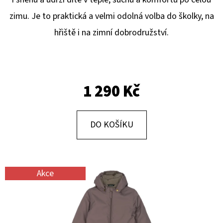
E
zimu. Je to praktická a velmi odolná volba do školky, na
T
hřiště i na zimní dobrodružství.
E
N
A
J
1 290 Kč
Í
T
DO KOŠÍKU
?
Akce
HLEDAT