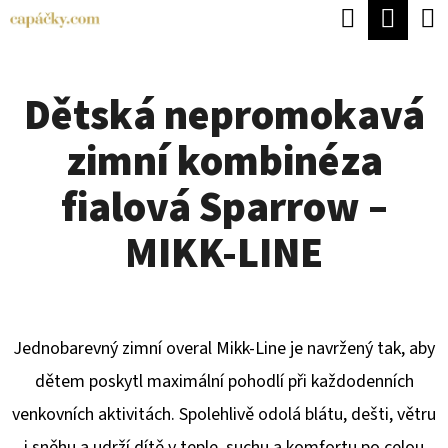
K
Hledat
Náku
Přejít
O
Zpět
Zpět
na
koší
Š
obsah
Dětská nepromokavá
Í
C
K
zimní kombinéza
O
P
fialová Sparrow –
O
MIKK-LINE
T
Ř
E
Jednobarevný zimní overal Mikk-Line je navržený tak, aby
B
dětem poskytl maximální pohodlí při každodenních
U
venkovních aktivitách. Spolehlivě odolá blátu, dešti, větru
J
i sněhu a udrží dítě v teple, suchu a komfortu po celou