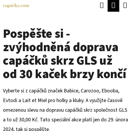
K
Hledat
Náku
Přejít
O
Zpět
Zpět
na
koší
Š
obsah
Pospěšte si -
Í
C
K
zvýhodněná doprava
O
P
capáčků skrz GLS už
O
od 30 kaček brzy končí
T
Ř
Vyberte si z capáčků značek Babice, Carozoo, Ebooba,
E
Evtodi a Lait et Miel pro holky a kluky. A využijte časově
B
omezenou slevu na dopravu capáčků skrz společnost GLS
U
a to už 30,00 Kč. Tato speciální akce platí jen do 29. února
J
2024, tak si pospěšte.