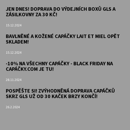
KOŽENOU
PODRÁŽKOU
JEN DNES! DOPRAVA DO VÝDEJNÍCH BOXŮ GLS A
ŠTĚNĚ
ZÁSILKOVNY ZA 30 KČ!
HNĚDÁ
CAROZOO
15.12.2024
410
BAVLNĚNÉ A KOŽENÉ CAPÁČKY LAIT ET MIEL OPĚT
Kč
SKLADEM!
15.12.2024
-10% NA VŠECHNY CAPÁČKY - BLACK FRIDAY NA
CAPÁČKY.COM JE TU!
28.11.2024
POSPĚŠTE SI! ZVÝHODNĚNÁ DOPRAVA CAPÁČKŮ
SKRZ GLS UŽ OD 30 KAČEK BRZY KONČÍ!
26.2.2024