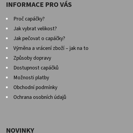
INFORMACE PRO VÁS
D
Proč capáčky?
O
P
Jak vybrat velikost?
O
Jak pečovat o capáčky?
R
Výměna a vrácení zboží – jak na to
U
Způsoby dopravy
Č
U
Dostupnost capáčků
J
Možnosti platby
E
Obchodní podmínky
M
E
Ochrana osobních údajů
KOŽENÉ
CAPÁČKY
NOVINKY
S