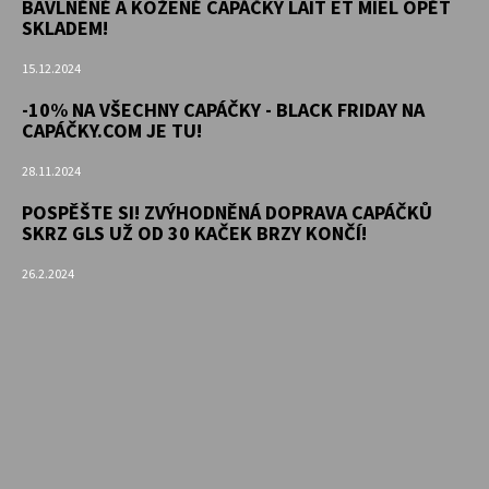
BAVLNĚNÉ A KOŽENÉ CAPÁČKY LAIT ET MIEL OPĚT
KOŽENOU
PODRÁŽKOU
SKLADEM!
MAŠLIČKA
RŮŽOVÁ
15.12.2024
CAROZOO
-10% NA VŠECHNY CAPÁČKY - BLACK FRIDAY NA
410
CAPÁČKY.COM JE TU!
Kč
28.11.2024
POSPĚŠTE SI! ZVÝHODNĚNÁ DOPRAVA CAPÁČKŮ
SKRZ GLS UŽ OD 30 KAČEK BRZY KONČÍ!
26.2.2024