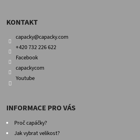
E
P
Facebook
Instagram
YouTube
T
A
E
KONTAKT
T
N
Í
capacky
@
capacky.com
A
+420 732 226 622
J
Facebook
Í
capackycom
T
Youtube
?
INFORMACE PRO VÁS
HLEDAT
Proč capáčky?
Jak vybrat velikost?