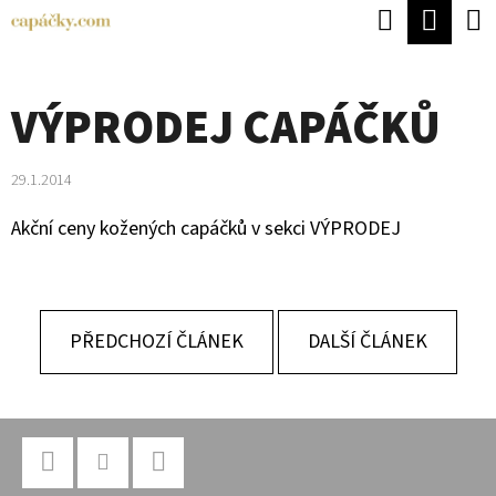
K
Hledat
Náku
Přejít
O
Zpět
Zpět
na
koší
Š
obsah
VÝPRODEJ CAPÁČKŮ
Í
C
K
O
29.1.2014
P
Akční ceny kožených capáčků v sekci
VÝPRODEJ
O
T
Ř
PŘEDCHOZÍ ČLÁNEK
DALŠÍ ČLÁNEK
E
B
U
Z
J
Á