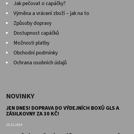
Jak pečovat o capáčky?
D
Výměna a vrácení zboží – jak na to
O
Způsoby dopravy
P
Dostupnost capáčků
O
Možnosti platby
R
U
Obchodní podmínky
Č
Ochrana osobních údajů
U
J
E
M
NOVINKY
E
JEN DNES! DOPRAVA DO VÝDEJNÍCH BOXŮ GLS A
ZÁSILKOVNY ZA 30 KČ!
KOŽENÉ
15.12.2024
CAPÁČKY
S