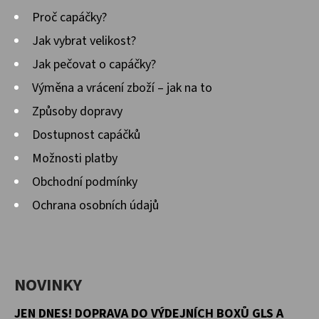
Proč capáčky?
D
Jak vybrat velikost?
O
Jak pečovat o capáčky?
P
O
Výměna a vrácení zboží – jak na to
R
Způsoby dopravy
U
Dostupnost capáčků
Č
Možnosti platby
U
J
Obchodní podmínky
E
Ochrana osobních údajů
M
E
NOVINKY
KOŽENÉ
CAPÁČKY
S
JEN DNES! DOPRAVA DO VÝDEJNÍCH BOXŮ GLS A