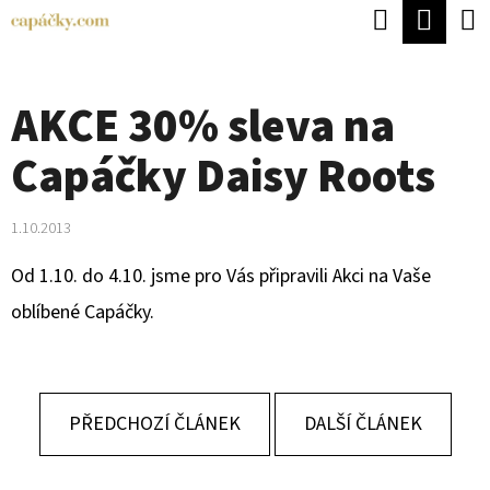
K
Hledat
Náku
Přejít
O
Zpět
Zpět
na
koší
Š
obsah
AKCE 30% sleva na
Í
C
K
Capáčky Daisy Roots
O
P
1.10.2013
O
T
Od 1.10. do 4.10. jsme pro Vás připravili Akci na Vaše
Ř
oblíbené Capáčky.
E
B
U
PŘEDCHOZÍ ČLÁNEK
DALŠÍ ČLÁNEK
J