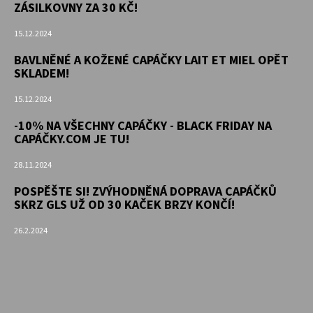
KOŽENOU
ZÁSILKOVNY ZA 30 KČ!
PODRÁŽKOU
PTÁČEK
15.12.2024
RŮŽOVÝ
CAROZOO
BAVLNĚNÉ A KOŽENÉ CAPÁČKY LAIT ET MIEL OPĚT
SKLADEM!
410
Kč
15.12.2024
-10% NA VŠECHNY CAPÁČKY - BLACK FRIDAY NA
CAPÁČKY.COM JE TU!
28.11.2024
POSPĚŠTE SI! ZVÝHODNĚNÁ DOPRAVA CAPÁČKŮ
SKRZ GLS UŽ OD 30 KAČEK BRZY KONČÍ!
26.2.2024