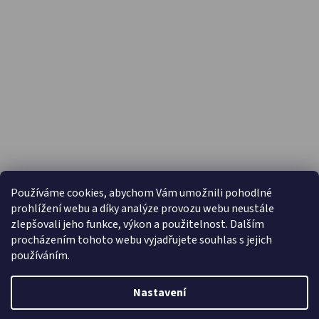
PŘIJÍMÁME ONLINE PLATBY
Používáme cookies, abychom Vám umožnili pohodlné
prohlížení webu a díky analýze provozu webu neustále
zlepšovali jeho funkce, výkon a použitelnost. Dalším
procházením tohoto webu vyjadřujete souhlas s jejich
používáním.
Nastavení
Vytvořil Shoptet