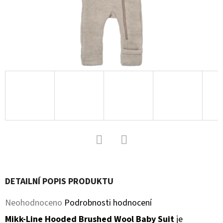
D
O
P
O
R
U
Č
U
J
E
M
Facebook
Twitter
E
DETAILNÍ POPIS PRODUKTU
KOŽENÉ
Průměrné
Neohodnoceno
Podrobnosti hodnocení
CAPÁČKY
S
hodnocení
Mikk-Line Hooded Brushed Wool Baby Suit
je