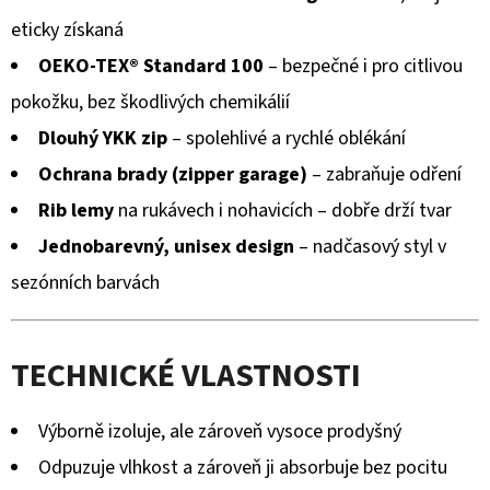
eticky získaná
OEKO-TEX® Standard 100
– bezpečné i pro citlivou
pokožku, bez škodlivých chemikálií
Dlouhý YKK zip
– spolehlivé a rychlé oblékání
Ochrana brady (zipper garage)
– zabraňuje odření
Rib lemy
na rukávech i nohavicích – dobře drží tvar
Jednobarevný, unisex design
– nadčasový styl v
sezónních barvách
TECHNICKÉ VLASTNOSTI
Výborně izoluje, ale zároveň vysoce prodyšný
Odpuzuje vlhkost a zároveň ji absorbuje bez pocitu