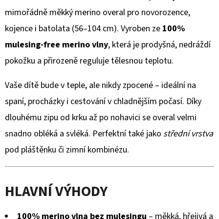
KOŽENOU
produktu
PODRÁŽKOU
mimořádně měkký merino overal pro novorozence,
BERUŠKA
je
kojence i batolata (56–104 cm). Vyroben ze
100%
A
KOPRETINA
0,0
mulesing-free merino vlny
, která je prodyšná, nedráždí
CAROZOO
z
pokožku a přirozeně reguluje tělesnou teplotu.
410
Kč
5
Vaše dítě bude v teple, ale nikdy zpocené – ideální na
hvězdiček.
spaní, procházky i cestování v chladnějším počasí. Díky
dlouhému zipu od krku až po nohavici se overal velmi
snadno obléká a svléká. Perfektní také jako
střední vrstva
pod pláštěnku či zimní kombinézu.
HLAVNÍ VÝHODY
100% merino vlna bez mulesingu
– měkká, hřejivá a