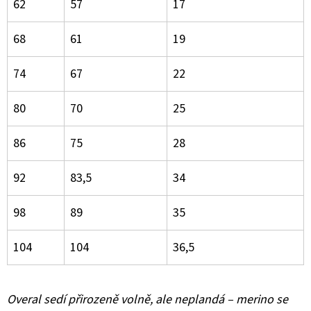
62
57
17
68
61
19
74
67
22
80
70
25
86
75
28
92
83,5
34
98
89
35
104
104
36,5
Overal sedí přirozeně volně, ale neplandá – merino se