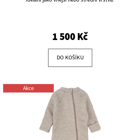
E
T
E
N
1 500 Kč
A
J
DO KOŠÍKU
Í
T
?
Akce
HLEDAT