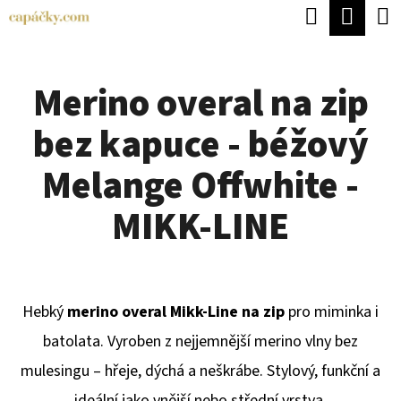
K
Hledat
Náku
Přejít
O
Zpět
Zpět
na
koší
Š
obsah
Merino overal na zip
Í
C
K
bez kapuce - béžový
O
P
Melange Offwhite -
O
MIKK-LINE
T
Ř
E
Hebký
merino overal Mikk-Line na zip
pro miminka i
B
batolata. Vyroben z nejjemnější merino vlny bez
U
mulesingu – hřeje, dýchá a neškrábe. Stylový, funkční a
J
ideální jako vnější nebo střední vrstva.