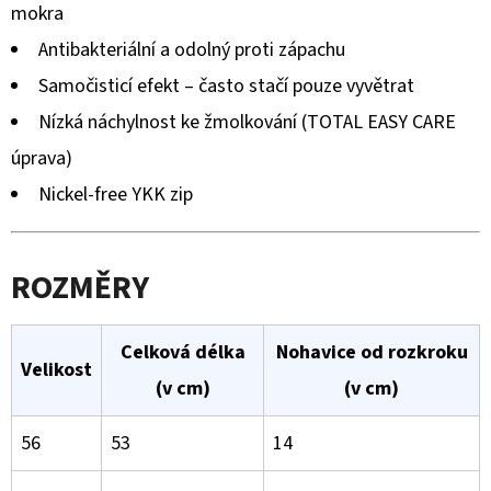
mokra
Antibakteriální a odolný proti zápachu
Samočisticí efekt – často stačí pouze vyvětrat
Nízká náchylnost ke žmolkování (TOTAL EASY CARE
úprava)
Nickel-free YKK zip
ROZMĚRY
Celková délka
Nohavice od rozkroku
Velikost
(v cm)
(v cm)
56
53
14