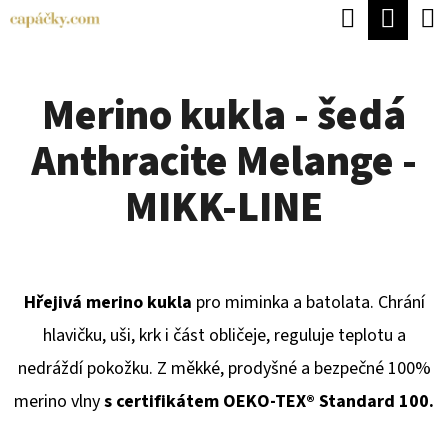
K
Hledat
Náku
Přejít
O
Zpět
Zpět
na
koší
Š
obsah
Merino kukla - šedá
Í
C
K
Anthracite Melange -
O
P
MIKK-LINE
O
T
Ř
Hřejivá merino kukla
pro miminka a batolata. Chrání
E
hlavičku, uši, krk i část obličeje, reguluje teplotu a
B
nedráždí pokožku. Z měkké, prodyšné a bezpečné 100%
U
merino vlny
s certifikátem OEKO-TEX® Standard 100.
J