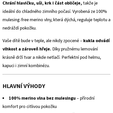
MICROFLEECEM
je
Chrání hlavičku, uši, krk i část obličeje,
takže je
ČERNÉ
0,0
ideální do chladného zimního počasí. Vyrobená ze 100%
380
Kč
z
mulesing-free merino vlny, která dýchá, reguluje teplotu a
Původně:
430
5
nedráždí pokožku.
Kč
hvězdiček.
Vaše dítě bude v teple, ale nikdy zpocené –
kukla odvádí
vlhkost a zároveň hřeje.
Díky pružnému lemování
krásně drží tvar a nikde netlačí. Perfektní pod helmu,
kapuci i zimní kombinézu.
HLAVNÍ VÝHODY
100% merino vlna bez mulesingu
– přírodní
komfort pro citlivou pokožku