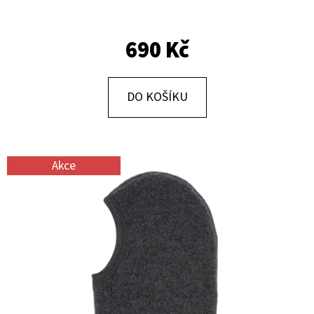
E
T
690 Kč
E
N
A
DO KOŠÍKU
J
Í
T
Akce
?
HLEDAT