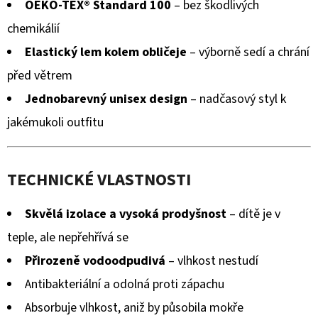
OEKO-TEX® Standard 100
– bez škodlivých
chemikálií
Elastický lem kolem obličeje
– výborně sedí a chrání
před větrem
Jednobarevný unisex design
– nadčasový styl k
jakémukoli outfitu
TECHNICKÉ VLASTNOSTI
Skvělá izolace a vysoká prodyšnost
– dítě je v
teple, ale nepřehřívá se
Přirozeně vodoodpudivá
– vlhkost nestudí
Antibakteriální a odolná proti zápachu
Absorbuje vlhkost, aniž by působila mokře