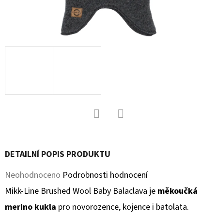
D
O
P
O
R
U
Č
U
J
Facebook
Twitter
E
M
DETAILNÍ POPIS PRODUKTU
E
Průměrné
Neohodnoceno
Podrobnosti hodnocení
hodnocení
Mikk-Line Brushed Wool Baby Balaclava je
měkoučká
SOFTSHELLOVÉ
CAPÁČKY
produktu
merino kukla
pro novorozence, kojence i batolata.
S