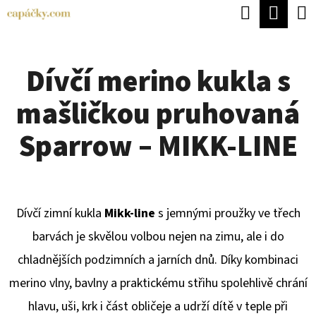
K
Hledat
Náku
Přejít
O
Zpět
Zpět
na
koší
Š
obsah
Dívčí merino kukla s
Í
C
K
mašličkou pruhovaná
O
P
Sparrow – MIKK-LINE
O
T
Ř
Dívčí zimní kukla
Mikk-line
s jemnými proužky ve třech
E
barvách je skvělou volbou nejen na zimu, ale i do
B
chladnějších podzimních a jarních dnů. Díky kombinaci
U
merino vlny, bavlny a praktickému střihu spolehlivě chrání
J
hlavu, uši, krk i část obličeje a udrží dítě v teple při