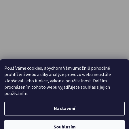
PŘIJÍMÁME ONLINE PLATBY
Používáme cookies, abychom Vám umožnili pohodlné
prohlížení webu a díky analýze provozu webu neustále
zlepšovali jeho funkce, výkon a použitelnost. Dalším
procházením tohoto webu vyjadřujete souhlas s jejich
používáním.
Nastavení
Vytvořil Shoptet
Copyright 2026
Capáčky.com
. Všechna práva vyhrazena.
Souhlasím