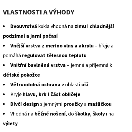
BERÁNKEM
hodnocení
ČERNÉ
VLASTNOSTI A VÝHODY
S
produktu
BRZDIČKOU
je
Dvouvrstvá
kukla vhodná na
zimu
i
chladnější
380
Kč
0,0
podzimní a jarní počasí
Původně:
z
430
Vnější vrstva z merino vlny a akrylu
– hřeje a
Kč
5
pomáhá
regulovat tělesnou teplotu
hvězdiček.
Vnitřní bavlněná vrstva
– jemná a příjemná k
dětské pokožce
Větruodolná ochrana
v oblasti
uší
Kryje
hlavu, krk i část obličeje
Dívčí design
s jemnými
proužky
a
mašličkou
Vhodná na
běžné nošení
, do
školky, školy
i na
výlety