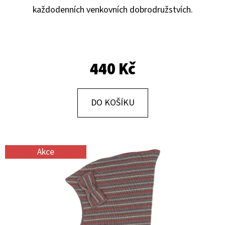
E
každodenních venkovních dobrodružstvích.
T
E
N
440 Kč
A
J
Í
DO KOŠÍKU
T
?
Akce
HLEDAT