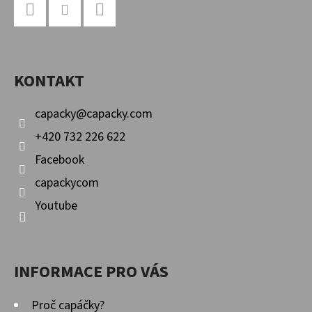
Á
P
Facebook
Instagram
YouTube
A
KONTAKT
T
Í
capacky
@
capacky.com
+420 732 226 622
Facebook
capackycom
Youtube
INFORMACE PRO VÁS
Proč capáčky?