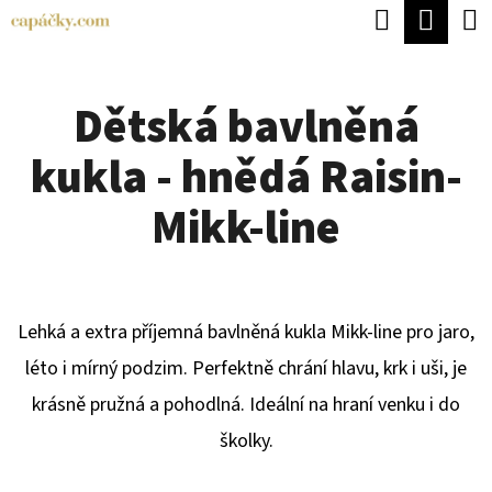
K
Hledat
Náku
Přejít
O
Zpět
Zpět
na
koší
Š
obsah
Dětská bavlněná
Í
C
K
kukla - hnědá Raisin-
O
P
Mikk-line
O
T
Ř
Lehká a extra příjemná bavlněná kukla Mikk-line pro jaro,
E
léto i mírný podzim. Perfektně chrání hlavu, krk i uši, je
B
krásně pružná a pohodlná. Ideální na hraní venku i do
U
školky.
J