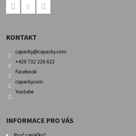
Á
P
Facebook
Instagram
YouTube
A
KONTAKT
T
Í
capacky
@
capacky.com
+420 732 226 622
Facebook
capackycom
Youtube
INFORMACE PRO VÁS
Proč capáčky?