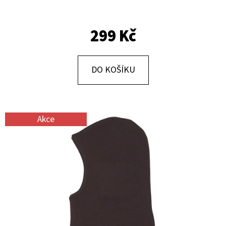
E
T
299 Kč
E
N
A
DO KOŠÍKU
J
Í
T
Akce
?
HLEDAT