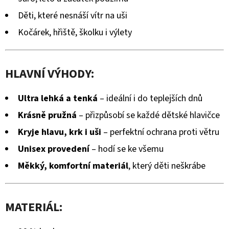
KOŽENOU
je
PODRÁŽKOU
Děti, které nesnáší vítr na uši
PTÁČEK
0,0
RŮŽOVÝ
Kočárek, hřiště, školku i výlety
CAROZOO
z
410
5
Kč
HLAVNÍ VÝHODY:
hvězdiček.
Ultra lehká a tenká
– ideální i do teplejších dnů
Krásně pružná
– přizpůsobí se každé dětské hlavičce
Kryje hlavu, krk i uši
– perfektní ochrana proti větru
Unisex provedení
– hodí se ke všemu
Měkký, komfortní materiál
, který děti neškrábe
MATERIÁL: