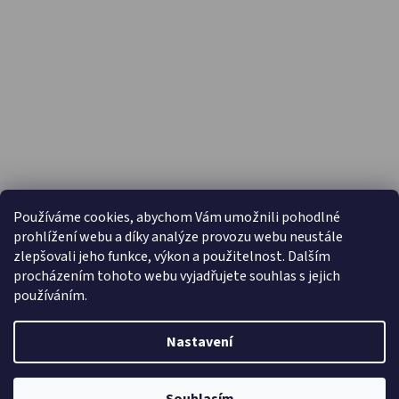
PŘIJÍMÁME ONLINE PLATBY
Používáme cookies, abychom Vám umožnili pohodlné
prohlížení webu a díky analýze provozu webu neustále
zlepšovali jeho funkce, výkon a použitelnost. Dalším
procházením tohoto webu vyjadřujete souhlas s jejich
používáním.
Nastavení
Vytvořil Shoptet
Copyright 2026
Capáčky.com
. Všechna práva vyhrazena.