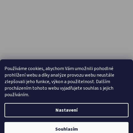
PŘIJÍMÁME ONLINE PLATBY
Používáme cookies, abychom Vám umožnili pohodlné
prohlížení webu a díky analýze provozu webu neustále
zlepšovali jeho funkce, výkon a použitelnost. Dalším
procházením tohoto webu vyjadřujete souhlas s jejich
používáním.
Nastavení
Vytvořil Shoptet
Copyright 2026
Capáčky.com
. Všechna práva vyhrazena.
Souhlasím