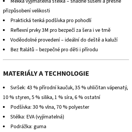
Měkká vyjímatelná stélka – snadné sušení a přesné
přizpůsobení velikosti
Praktická tenká podšívka pro pohodlí
Reflexní prvky 3M pro bezpečí za šera i ve tmě
Voděodolné provedení – ideální do deště a kaluží
Bez ftalátů – bezpečné pro děti i přírodu
MATERIÁLY A TECHNOLOGIE
Svršek: 43 % přírodní kaučuk, 35 % uhličitan vápenatý,
10 % styren, 5 % silika, 1 % síra, 6 % ostatní
Podšívka: 30 % vlna, 70 % polyester
Stélka: EVA (vyjímatelná)
Podrážka: guma