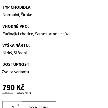
TYP CHODIDLA
:
Normální
,
Široké
VHODNÉ PRO
:
Začínající chodce
,
Samostatnou chůzi
VÝŠKA NÁRTU
:
Nízký
,
Střední
DOSTUPNOST:
Zvolte variantu
790 Kč
1 190 Kč
Ušetříte 33 %