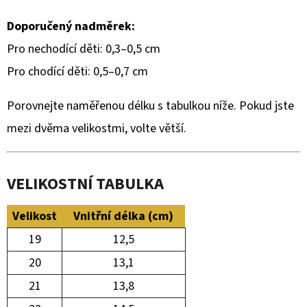
Doporučený nadměrek:
Pro nechodící děti: 0,3–0,5 cm
Pro chodící děti: 0,5–0,7 cm
Porovnejte naměřenou délku s tabulkou níže. Pokud jste
mezi dvěma velikostmi, volte větší.
VELIKOSTNÍ TABULKA
Velikost
Vnitřní délka (cm)
19
12,5
20
13,1
21
13,8