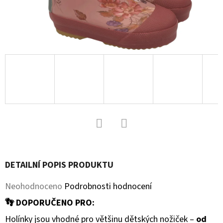
D
O
P
O
R
U
Č
U
J
E
Facebook
Twitter
M
E
DETAILNÍ POPIS PRODUKTU
Průměrné
Neohodnoceno
Podrobnosti hodnocení
KOŽENÉ
hodnocení
👣 DOPORUČENO PRO:
CAPÁČKY
S
produktu
Holínky jsou vhodné pro většinu dětských nožiček –
od