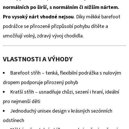
GUMOVOU
je
PODRÁŽKOU
normálních po širší, s normálním či nižším nártem.
ŠTĚNĚ
0,0
Pro vysoký nárt vhodné nejsou
. Díky měkké barefoot
NA
HNĚDÉ
z
podrážce se přirozeně přizpůsobí pohybu dítěte a
CAROZOO
5
umožňují volný, zdravý vývoj chodidla.
520
Kč
hvězdiček.
VLASTNOSTI A VÝHODY
Barefoot střih – tenká, flexibilní podrážka s nulovým
dropem podporuje přirozený pohyb
Kratší střih – usnadňuje chůzi, sezení i hraní, ideální
pro nejmenší děti
Jednoduchý unisex design v krásných sezónních
odstínech