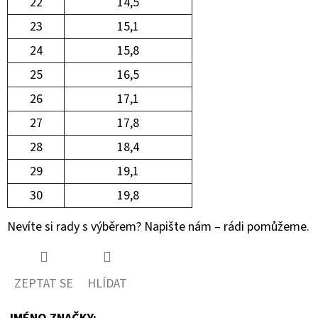
22
14,5
23
15,1
24
15,8
25
16,5
26
17,1
27
17,8
28
18,4
29
19,1
30
19,8
Nevíte si rady s výběrem? Napište nám – rádi pomůžeme.
ZEPTAT SE
HLÍDAT