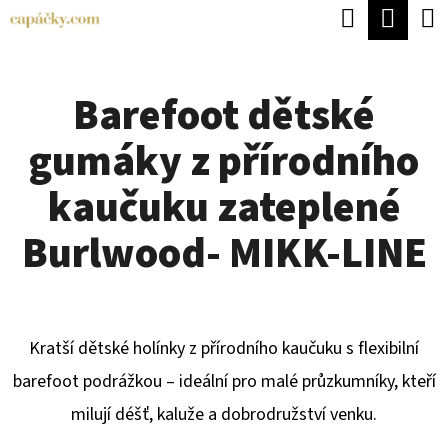
K
Hledat
Náku
Přejít
O
Zpět
Zpět
na
koší
Š
obsah
Barefoot dětské
Í
C
K
gumáky z přírodního
O
P
kaučuku zateplené
O
Burlwood- MIKK-LINE
T
Ř
E
Kratší dětské holínky z přírodního kaučuku s flexibilní
B
barefoot podrážkou – ideální pro malé průzkumníky, kteří
U
milují déšť, kaluže a dobrodružství venku.
J