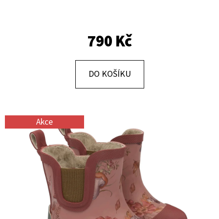
E
T
E
790 Kč
N
A
DO KOŠÍKU
J
Í
T
Akce
?
HLEDAT