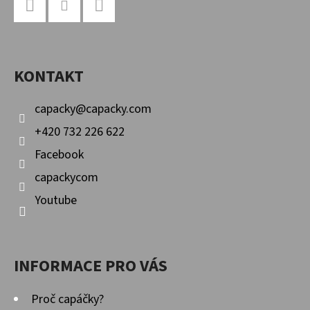
Á
P
Facebook
Instagram
YouTube
A
KONTAKT
T
Í
capacky
@
capacky.com
+420 732 226 622
Facebook
capackycom
Youtube
INFORMACE PRO VÁS
Proč capáčky?