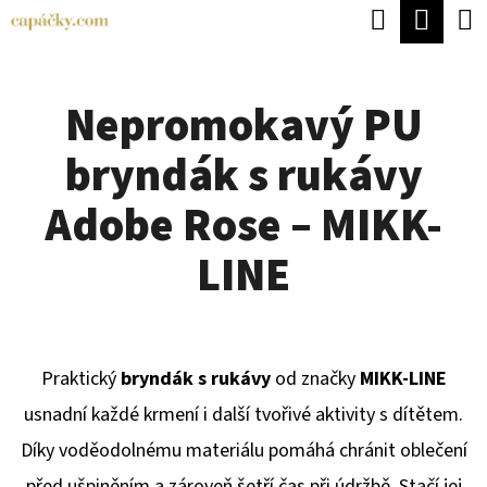
K
Hledat
Náku
Přejít
O
Zpět
Zpět
na
koší
Š
obsah
Nepromokavý PU
Í
C
K
bryndák s rukávy
O
P
Adobe Rose – MIKK-
O
LINE
T
Ř
E
Praktický
bryndák s rukávy
od značky
MIKK-LINE
B
usnadní každé krmení i další tvořivé aktivity s dítětem.
U
Díky voděodolnému materiálu pomáhá chránit oblečení
J
před ušpiněním a zároveň šetří čas při údržbě. Stačí jej