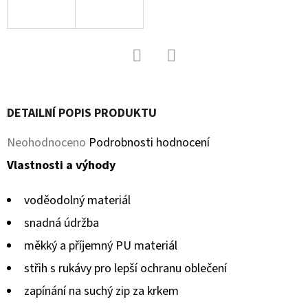
MICROFLEECEM
ČERNÉ
380
Kč
Původně:
430
Facebook
Twitter
Kč
DETAILNÍ POPIS PRODUKTU
Průměrné
Neohodnoceno
Podrobnosti hodnocení
hodnocení
Vlastnosti a výhody
produktu
voděodolný materiál
je
snadná údržba
0,0
měkký a příjemný PU materiál
z
střih s rukávy pro lepší ochranu oblečení
5
zapínání na suchý zip za krkem
hvězdiček.