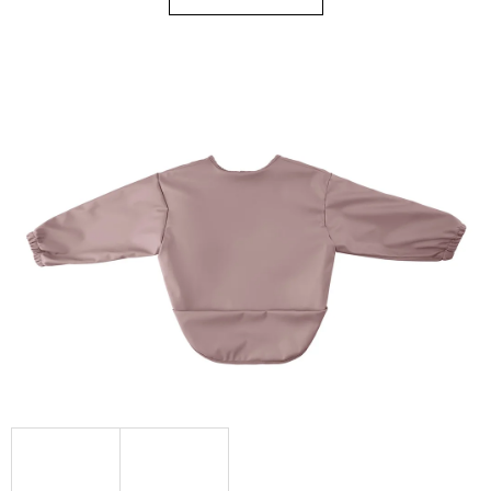
D
O
P
O
R
U
Č
U
J
E
M
E
SOFTSHELLOVÉ
CAPÁČKY
S