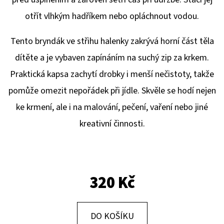
E
otřít vlhkým hadříkem nebo opláchnout vodou.
T
E
Tento bryndák ve střihu halenky zakrývá horní část těla
N
dítěte a je vybaven zapínáním na suchý zip za krkem.
A
Praktická kapsa zachytí drobky i menší nečistoty, takže
J
pomůže omezit nepořádek při jídle. Skvěle se hodí nejen
Í
ke krmení, ale i na malování, pečení, vaření nebo jiné
T
kreativní činnosti.
?
320 Kč
HLEDAT
DO KOŠÍKU