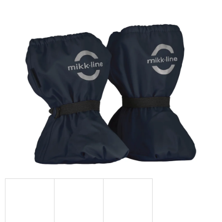
D
O
P
O
R
U
Č
U
J
E
M
E
KOŽENÉ
CAPÁČKY
S