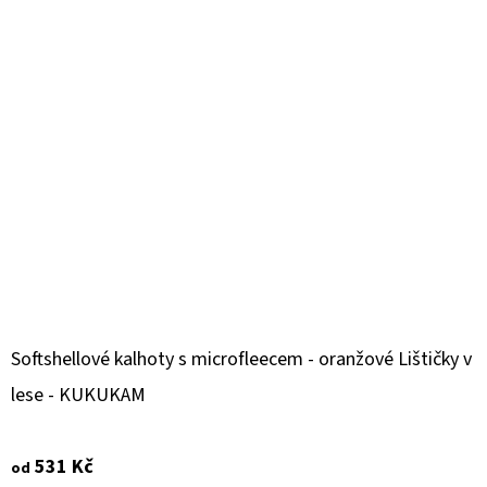
Softshellové kalhoty s microfleecem - oranžové Lištičky v
lese - KUKUKAM
531 Kč
od