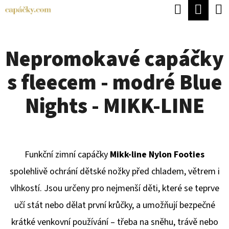
K
Hledat
Náku
Přejít
O
Zpět
Zpět
na
koší
Š
obsah
Nepromokavé capáčky
Í
C
K
s fleecem - modré Blue
O
P
Nights - MIKK-LINE
O
T
Ř
Funkční zimní capáčky
Mikk-line Nylon Footies
E
spolehlivě ochrání dětské nožky před chladem, větrem i
B
vlhkostí. Jsou určeny pro nejmenší děti, které se teprve
U
učí stát nebo dělat první krůčky, a umožňují bezpečné
J
krátké venkovní používání – třeba na sněhu, trávě nebo