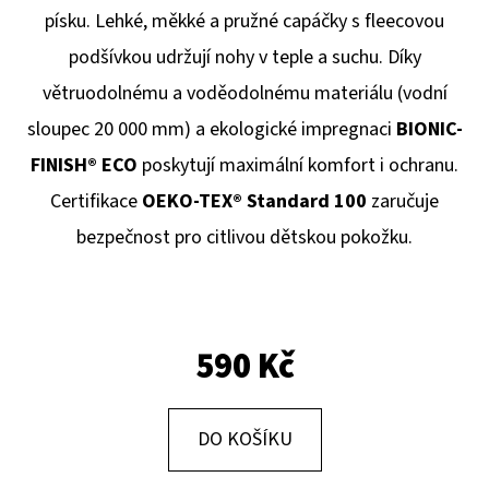
E
písku. Lehké, měkké a pružné capáčky s fleecovou
T
podšívkou udržují nohy v teple a suchu. Díky
E
větruodolnému a voděodolnému materiálu (vodní
N
sloupec 20 000 mm) a ekologické impregnaci
BIONIC-
A
FINISH® ECO
poskytují maximální komfort i ochranu.
J
Certifikace
OEKO-TEX® Standard 100
zaručuje
Í
bezpečnost pro citlivou dětskou pokožku.
T
?
590 Kč
HLEDAT
DO KOŠÍKU