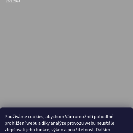
26.2.2024
PŘIJÍMÁME ONLINE PLATBY
Používáme cookies, abychom Vám umožnili pohodlné
prohlížení webu a díky analýze provozu webu neustále
zlepšovali jeho funkce, výkon a použitelnost. Dalším