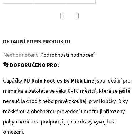
KOŽENOU
PODRÁŽKOU
PTÁČEK
RŮŽOVÝ
CAROZOO
Facebook
Twitter
410
Kč
DETAILNÍ POPIS PRODUKTU
Průměrné
Neohodnoceno
Podrobnosti hodnocení
hodnocení
👣 DOPORUČENO PRO:
produktu
Capáčky
PU Rain Footies by Mikk-Line
jsou ideální pro
je
miminka a batolata ve věku 6–18 měsíců, která se ještě
0,0
nenaučila chodit nebo právě zkoušejí první krůčky. Díky
z
měkkému a ohebnému provedení umožňují přirozený
5
pohyb nožiček a podporují jejich zdravý vývoj bez
hvězdiček.
omezení.