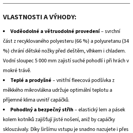
VLASTNOSTI A VÝHODY:
Voděodolné a větruodolné provedení
– svrchní
část z recyklovaného polyesteru (66 %) a polyuretanu (34
%) chrání dětské nožky před deštěm, vlhkem i chladem.
Vodní sloupec 5 000 mm zajistí suché pohodlí i při hrách v
mokré trávě.
Teplé a prodyšné
– vnitřní fleecová podšívka z
měkkého mikrovlákna udržuje optimální teplotu a
příjemné klima uvnitř capáčků.
Pohodlný a bezpečný střih
– elastický lem a pásek
kolem kotníků zajišťují jisté nošení, aniž by capáčky
sklouzávaly. Díky širšímu vstupu je snadno nazujete i přes