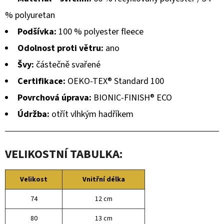
% polyuretan
Podšívka:
100 % polyester fleece
Odolnost proti větru:
ano
Švy:
částečně svařené
Certifikace:
OEKO-TEX® Standard 100
Povrchová úprava:
BIONIC-FINISH® ECO
Údržba:
otřít vlhkým hadříkem
VELIKOSTNÍ TABULKA:
Velikost
Vnitřní délka
74
12 cm
80
13 cm