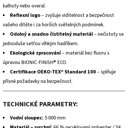
kalhoty nebo overal.
Reflexní logo
– zvyšuje viditelnost a bezpečnost
vašeho dítěte i za horších světelných podmínek.
Odolný a snadno čistitelný materiál
– nečistoty se
jednoduše setřou vlhkým hadříkem.
Ekologické zpracování
– materiál bez fluoru s
úpravou BIONIC-FINISH® ECO.
Certifikace OEKO-TEX® Standard 100
– splňuje
přísné požadavky na bezpečnost.
TECHNICKÉ PARAMETRY:
Vodní sloupec:
5 000 mm
Materiál – svrchní:
66 % recyklovaný polyester / 34