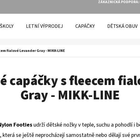
ZÁKAZNICKÁ PODPORA:
 ŠKOLY
LETNÍ VÝPRODEJ
CAPÁČKY
DĚTSKÁ OBUV
O POTŘEBUJETE NAJÍT?
em fialové Levander Gray - MIKK-LINE
HLEDAT
 capáčky s fleecem fial
Gray - MIKK-LINE
DOPORUČUJEME
Nylon Footies
udrží dětské nožky v teple, suchu a pohodlí i
, která se ještě neprocházejí samostatně nebo dělají své pr