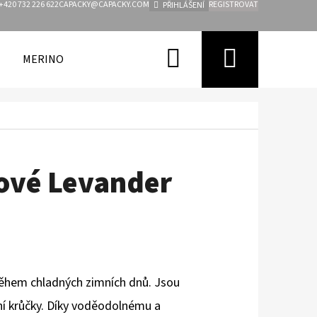
+420 732 226 622
CAPACKY@CAPACKY.COM
REGISTROVAT
PŘIHLÁŠENÍ
Hledat
Nákupn
MERINO
FUNKČNÍ OBLEČENÍ PRO DĚTI
ZNAČKY
košík
ové Levander
 během chladných zimních dnů. Jsou
vní krůčky. Díky voděodolnému a
Následující