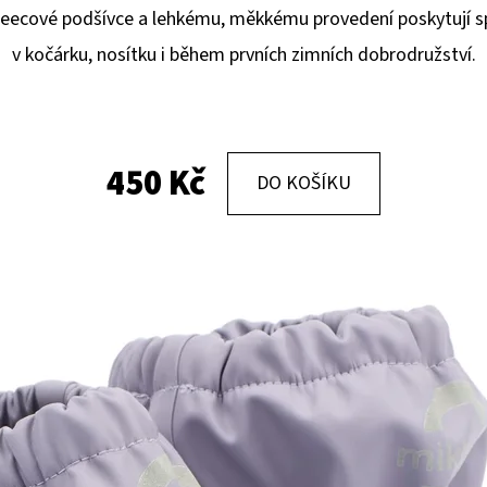
fleecové podšívce a lehkému, měkkému provedení poskytují sp
v kočárku, nosítku i během prvních zimních dobrodružství.
KOŽENÉ CAPÁČKY S KOŽENOU PODRÁŽKOU
KOŽENÉ CAPÁČKY
PTÁČEK RŮŽOVÝ CAROZOO
MAŠLIČKA RŮŽOV
410 Kč
410 Kč
450 Kč
DO KOŠÍKU