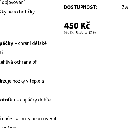
í objevování
DOSTUPNOST:
Zv
žky nebo botičky
450 Kč
590 Kč
Ušetříte 23 %
apáčky
– chrání dětské
í.
ehlivá ochrana při
ržuje nožky v teple a
kotníku
– capáčky dobře
i přes kalhoty nebo overal.