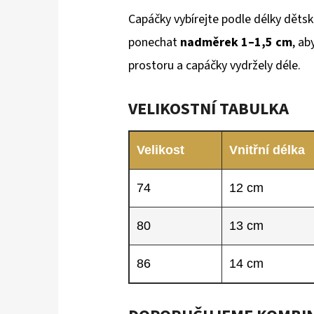
Capáčky vybírejte podle délky děts
ponechat
nadměrek 1–1,5 cm
, ab
prostoru a capáčky vydržely déle.
VELIKOSTNÍ TABULKA
Velikost
Vnitřní délka
74
12 cm
80
13 cm
86
14 cm