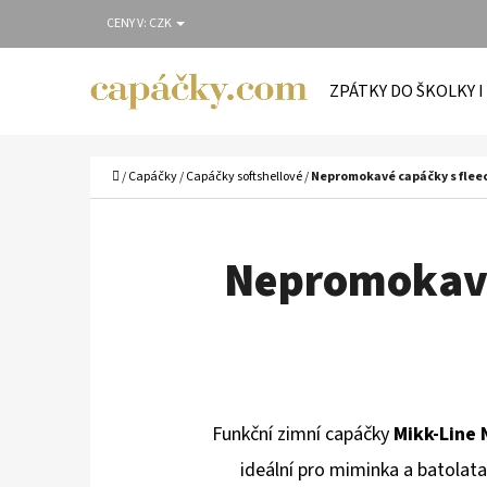
K
Přejít
CENY V:
CZK
O
Zpět
Zpět
na
Š
do
do
obsah
ZPÁTKY DO ŠKOLKY I
Í
obchodu
obchodu
C
K
Domů
/
Capáčky
/
Capáčky softshellové
/
Nepromokavé capáčky s fleec
Nepromokavé
Funkční zimní capáčky
Mikk-Line 
ideální pro miminka a batolata