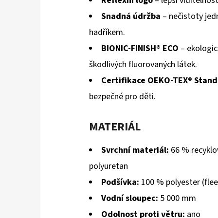
Reflexní logo
– lepší viditelnost
Snadná údržba
– nečistoty je
hadříkem.
BIONIC-FINISH® ECO
– ekologi
škodlivých fluorovaných látek.
Certifikace OEKO-TEX® Stand
bezpečné pro děti.
MATERIÁL
Svrchní materiál:
66 % recyklo
polyuretan
Podšívka:
100 % polyester (flee
Vodní sloupec:
5 000 mm
Odolnost proti větru:
ano