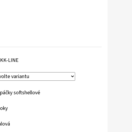
KK-LINE
páčky softshellové
roky
alová