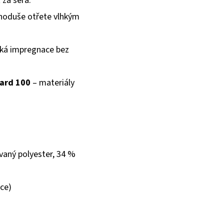
 za šera.
dnoduše otřete vlhkým
cká impregnace bez
ard 100
– materiály
vaný polyester, 34 %
ce)