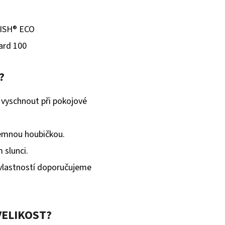
ISH® ECO
rd 100
?
 vyschnout při pokojové
jemnou houbičkou.
 slunci.
vlastností doporučujeme
VELIKOST?