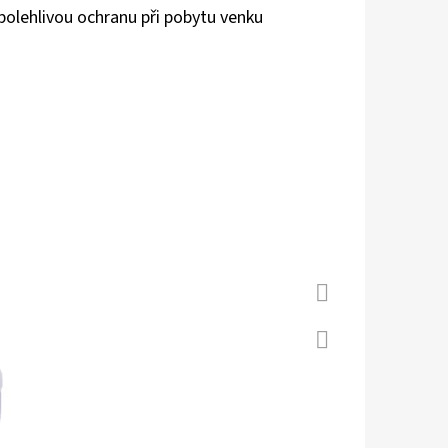
olehlivou ochranu při pobytu venku
 S KOŽENOU PODRÁŽKOU
Á CAROZOO
Facebook
Twitter