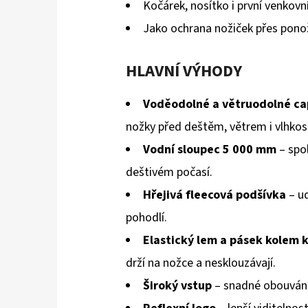
Kočárek, nosítko i první venkovn
hvězdiček.
Jako ochrana nožiček přes pono
HLAVNÍ VÝHODY
Voděodolné a větruodolné c
nožky před deštěm, větrem i vlhkost
Vodní sloupec 5 000 mm
– spol
deštivém počasí.
Hřejivá fleecová podšívka
– ud
pohodlí.
Elastický lem a pásek kolem 
drží na nožce a nesklouzávají.
Široký vstup
– snadné obouvání 