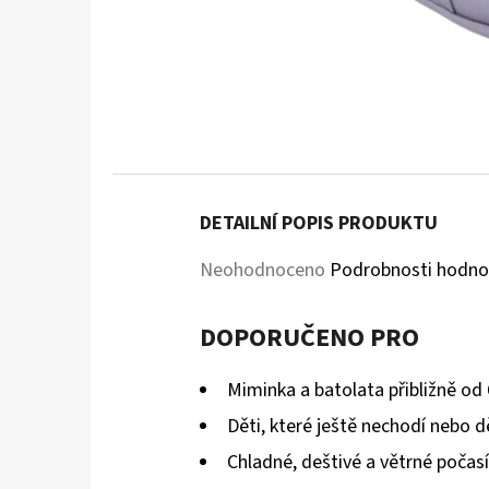
DETAILNÍ POPIS PRODUKTU
Průměrné
Neohodnoceno
Podrobnosti hodno
hodnocení
DOPORUČENO PRO
produktu
je
Miminka a batolata přibližně od
0,0
Děti, které ještě nechodí nebo dě
z
Chladné, deštivé a větrné počasí
5