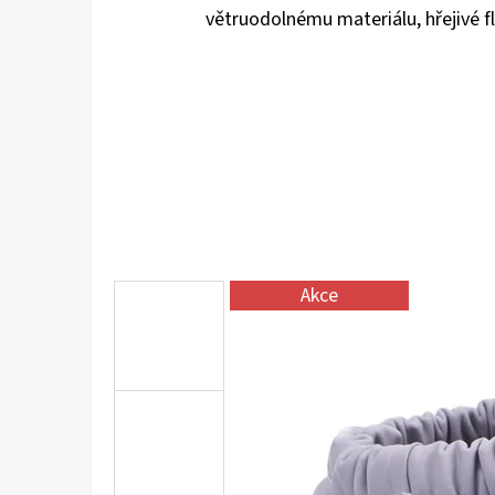
větruodolnému materiálu, hřejivé 
KOŽENÉ CAPÁČKY S KOŽENOU PODRÁŽKOU
ŠTĚNĚ HNĚDÁ CAROZOO
410 Kč
Akce